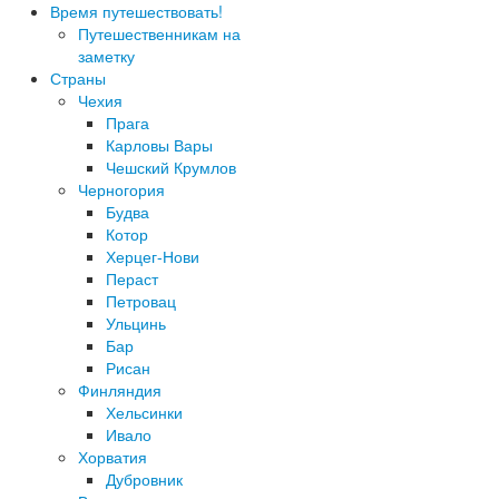
Время путешествовать!
Путешественникам на
заметку
Страны
Чехия
Прага
Карловы Вары
Чешский Крумлов
Черногория
Будва
Котор
Херцег-Нови
Пераст
Петровац
Ульцинь
Бар
Рисан
Финляндия
Хельсинки
Ивало
Хорватия
Дубровник