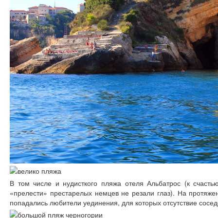
В том числе и нудисткого пляжа отеля Альбатрос (к счастью
«прелести» престарелых немцев не резали глаз). На протяже
попадались любители уединения, для которых отсутствие сосе