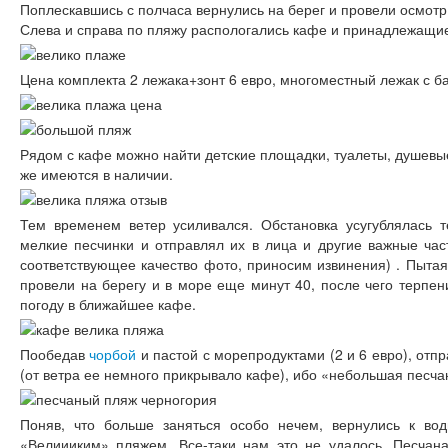
Поплескавшись с полчаса вернулись на берег и провели осмот
Слева и справа по пляжу распологались кафе и принадлежащие
Цена комплекта 2 лежака+зонт 6 евро, многоместный лежак с ба
Рядом с кафе можно найти детские площадки, туалеты, душевы
же имеются в наличии.
Тем временем ветер усиливался. Обстановка усугублялась т
мелкие песчинки и отправлял их в лица и другие важные ча
соответствующее качество фото, приносим извинения) . Пытая
провели на берегу и в море еще минут 40, после чего терпе
погоду в ближайшее кафе.
Пообедав
чорбой
и пастой с морепродуктами (2 и 6 евро), отп
(от ветра ее немного прикрывало кафе), ибо «небольшая песча
Поняв, что больше заняться особо нечем, вернулись к во
«Велиииким» пляжем. Все-таки нам это не удалось. Песчана