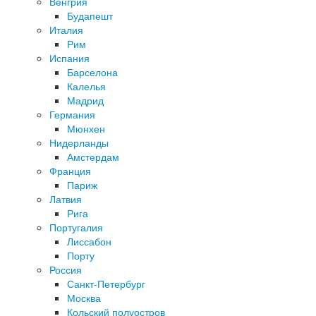
Венгрия
Будапешт
Италия
Рим
Испания
Барселона
Калелья
Мадрид
Германия
Мюнхен
Нидерланды
Амстердам
Франция
Париж
Латвия
Рига
Португалия
Лиссабон
Порту
Россия
Санкт-Петербург
Москва
Кольский полуостров