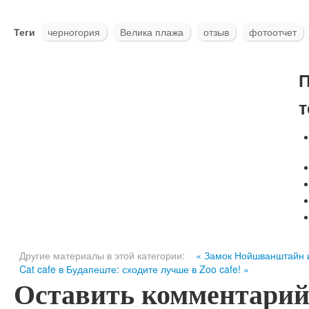
Теги
черногория
Велика плажа
отзыв
фотоотчет
П
т
Другие материалы в этой категории:
« Замок Нойшванштайн и
Cat cafe в Будапеште: сходите лучше в Zoo cafe! »
Оставить комментари