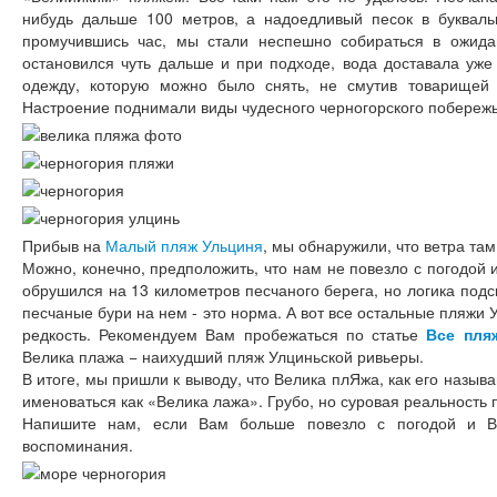
нибудь дальше 100 метров, а надоедливый песок в букваль
промучившись час, мы стали неспешно собираться в ожидан
остановился чуть дальше и при подходе, вода доставала уже
одежду, которую можно было снять, не смутив товарищей 
Настроение поднимали виды чудесного черногорского побережь
Прибыв на
Малый пляж Ульциня
, мы обнаружили, что ветра там 
Можно, конечно, предположить, что нам не повезло с погодой и
обрушился на 13 километров песчаного берега, но логика подс
песчаные бури на нем - это норма. А вот все остальные пляжи У
редкость. Рекомендуем Вам пробежаться по статье
Все пля
Велика плажа − наихудший пляж Улциньской ривьеры.
В итоге, мы пришли к выводу, что Велика плЯжа, как его назы
именоваться как «Велика лажа». Грубо, но суровая реальность 
Напишите нам, если Вам больше повезло с погодой и В
воспоминания.