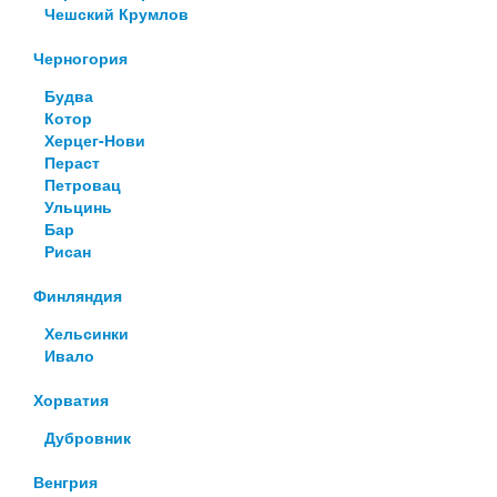
Чешский Крумлов
Черногория
Будва
Котор
Херцег-Нови
Пераст
Петровац
Ульцинь
Бар
Рисан
Финляндия
Хельсинки
Ивало
Хорватия
Дубровник
Венгрия