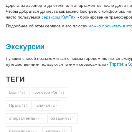
Дорога из аэропорта до отеля или апартаментов после долго п
Чтобы добраться до места как можно быстрее, с комфортом, не
часто пользуемся
сервисом KiwiTaxi
- бронирование трансферов-
Подробнее об этом сервисе и его плюсах
можно прочитать в это
Экскурсии
Лучшим способ познакомиться с новым городом являются экскур
путешественники пользуются такими сервисами, как
Tripster
и
S
ТЕГИ
Брач
Золотой Рог
( 1 )
( 1 )
Прага
аланья
( 8 )
( 2 )
апартаменты
бавария
( 4 )
( 3 )
барселона
ватикан
( 4 )
( 1 )