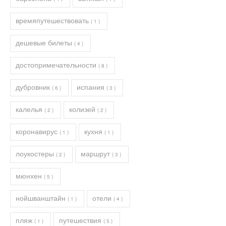
времяпутешествовать
( 1 )
дешевые билеты
( 4 )
достопримечательности
( 8 )
дубровник
испания
( 6 )
( 3 )
калелья
колизей
( 2 )
( 2 )
коронавирус
кухня
( 1 )
( 1 )
лоукостеры
маршрут
( 2 )
( 3 )
мюнхен
( 5 )
нойшванштайн
отели
( 1 )
( 4 )
пляж
путешествия
( 1 )
( 5 )