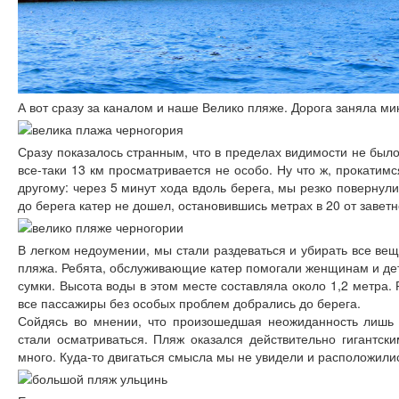
А вот сразу за каналом и наше Велико пляже. Дорога заняла мин
Сразу показалось странным, что в пределах видимости не было
все-таки 13 км просматривается не особо. Ну что ж, прокатим
другому: через 5 минут хода вдоль берега, мы резко повернул
до берега катер не дошел, остановившись метрах в 20 от заветн
В легком недоумении, мы стали раздеваться и убирать все вещ
пляжа. Ребята, обслуживающие катер помогали женщинам и дет
сумки. Высота воды в этом месте составляла около 1,2 метра. Р
все пассажиры без особых проблем добрались до берега.
Сойдясь во мнении, что произошедшая неожиданность лишь
стали осматриваться. Пляж оказался действительно гигантск
много. Куда-то двигаться смысла мы не увидели и расположили