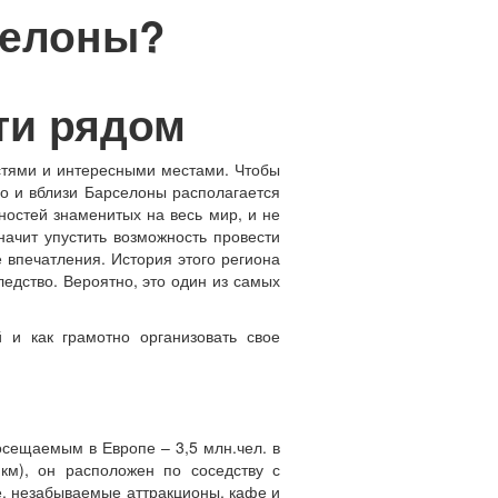
селоны?
ти рядом
стями и интересными местами. Чтобы
Но и вблизи Барселоны располагается
ностей знаменитых на весь мир, и не
начит упустить возможность провести
 впечатления. История этого региона
едство. Вероятно, это один из самых
 и как грамотно организовать свое
сещаемым в Европе – 3,5 млн.чел. в
км), он расположен по соседству с
е, незабываемые аттракционы, кафе и