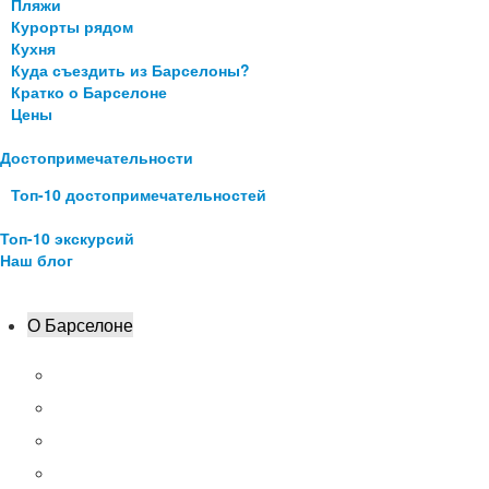
Пляжи
Курорты рядом
Кухня
Куда съездить из Барселоны?
Кратко о Барселоне
Цены
Достопримечательности
Топ-10 достопримечательностей
Топ-10 экскурсий
Наш блог
О Барселоне
Организация поездки
Как сэкономить?
Как добраться? Авиабилеты
Где остановиться? Отели