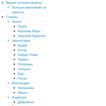
Время путешествовать!
Путешественникам на
заметку
Страны
Чехия
Прага
Карловы Вары
Чешский Крумлов
Черногория
Будва
Котор
Херцег-Нови
Пераст
Петровац
Ульцинь
Бар
Рисан
Финляндия
Хельсинки
Ивало
Хорватия
Дубровник