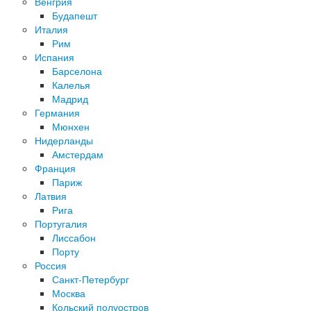
Венгрия
Будапешт
Италия
Рим
Испания
Барселона
Калелья
Мадрид
Германия
Мюнхен
Нидерланды
Амстердам
Франция
Париж
Латвия
Рига
Португалия
Лиссабон
Порту
Россия
Санкт-Петербург
Москва
Кольский полуостров