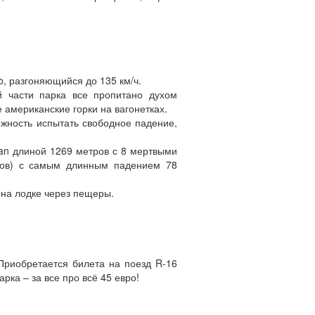
o, разгоняющийся до 135 км/ч.
й части парка все пропитано духом
американские горки на вагонетках.
жность испытать свободное падение,
an длиной 1269 метров с 8 мертвыми
ров) с самым длинным падением 78
 на лодке через пещеры.
Приобретается билета на поезд R-16
рка – за все про всё 45 евро!