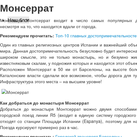
Монсеррат
Наш блог
Монастырь Монтсеррат входит в число самых популярных до
несмотря на то, что находится вдали от города.
Рекомендуем прочитать:
Топ-10 главных достопримечательност
Один из главных религиозных центров Испании и важнейший объе
мира. Данная достопримечательность безусловно будет интересна
широком смысле, это не только монастырь, но и безумно жи
известняковым скалам, у подножия которых и находится этот объек
Расположен Монтсеррат в 50 км от Барселоны, на высоте бо
Каталонские власти сделали все возможное, чтобы дорога для т
Инфраструктура этого места – на высшем уровне!
Как добраться до монастыря Монсеррат
Добраться до монастыря Монтсеррат можно двумя способами
городской поезд линии R5 (входит в единую систему городского
отходят со станции Площади Испании (Espanya), поэтому для н
Поезда курсируют примерно раз в час.
Рекомендуем прочитать:
Городской транспорт Барселоны