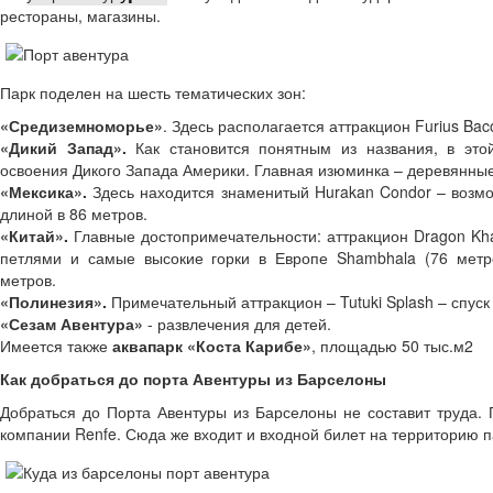
рестораны, магазины.
Парк поделен на шесть тематических зон:
«Средиземноморье»
. Здесь располагается аттракцион Furius Bac
«Дикий Запад».
Как становится понятным из названия, в это
освоения Дикого Запада Америки. Главная изюминка – деревянные 
«Мексика».
Здесь находится знаменитый Hurakan Condor – возмо
длиной в 86 метров.
«Китай».
Главные достопримечательности: аттракцион Dragon Kh
петлями и самые высокие горки в Европе Shambhala (76 мет
метров.
«Полинезия».
Примечательный аттракцион – Tutuki Splash – спуск
«Сезам Авентура»
- развлечения для детей.
Имеется также
аквапарк «Коста Карибе»
, площадью 50 тыс.м2
Как добраться до порта Авентуры из Барселоны
Добраться до Порта Авентуры из Барселоны не составит труда. 
компании Renfe. Сюда же входит и входной билет на территорию па