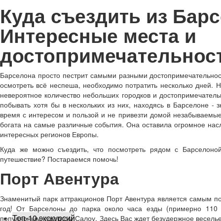
Куда съездить из Бар
Интересные места и
достопримечательнос
Барселона просто пестрит самыми разными достопримечательно
осмотреть всё неспеша, необходимо потратить несколько дней. 
невероятное количество небольших городков и достопримечатель
побывать хотя бы в нескольких из них, находясь в Барселоне - з
время с интересом и пользой и не привезти домой незабываемые
богата на самые различные события. Она оставила огромное насл
интересных регионов Европы.
Куда же можно съездить, что посмотреть рядом с Барселоной
путешествие? Постараемся помочь!
Порт Авентура
Знаменитый парк аттракционов Порт Авентура является самым по
год! От Барселоны до парка около часа езды (примерно 110 
Топ-10 экскурсий
популярным курортом Салоу. Здесь Вас ждет безудержное весель