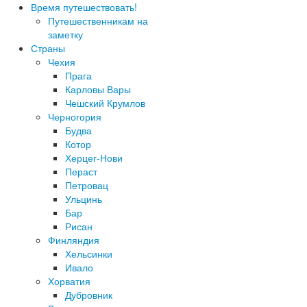
Время путешествовать!
Путешественникам на
заметку
Страны
Чехия
Прага
Карловы Вары
Чешский Крумлов
Черногория
Будва
Котор
Херцег-Нови
Пераст
Петровац
Ульцинь
Бар
Рисан
Финляндия
Хельсинки
Ивало
Хорватия
Дубровник