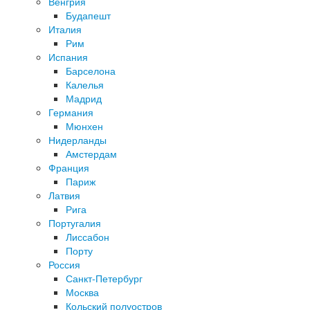
Венгрия
Будапешт
Италия
Рим
Испания
Барселона
Калелья
Мадрид
Германия
Мюнхен
Нидерланды
Амстердам
Франция
Париж
Латвия
Рига
Португалия
Лиссабон
Порту
Россия
Санкт-Петербург
Москва
Кольский полуостров