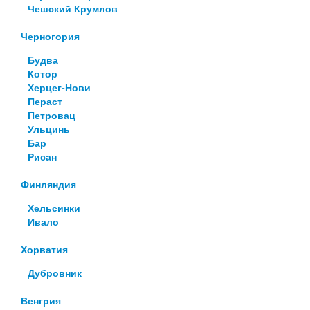
Чешский Крумлов
Черногория
Будва
Котор
Херцег-Нови
Пераст
Петровац
Ульцинь
Бар
Рисан
Финляндия
Хельсинки
Ивало
Хорватия
Дубровник
Венгрия