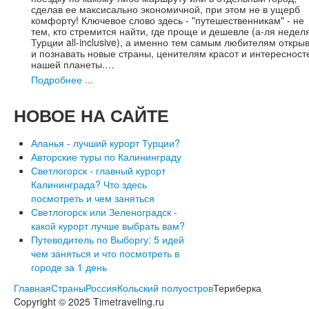
сделав ее максисально экономичной, при этом не в ущерб
комфорту! Ключевое слово здесь - "путешественникам" - не
тем, кто стремится найти, где проще и дешевле (а-ля недел
Турции all-inclusive), а именно тем самым любителям откры
и познавать новые страны, ценителям красот и интересност
нашей планеты.…
Подробнее ...
НОВОЕ
НА САЙТЕ
Аланья - лучший курорт Турции?
Авторские туры по Калининграду
Светлогорск - главный курорт
Калининграда? Что здесь
посмотреть и чем заняться
Светлогорск или Зеленоградск -
какой курорт лучше выбрать вам?
Путеводитель по Выборгу: 5 идей
чем заняться и что посмотреть в
городе за 1 день
Главная
Страны
Россия
Кольский полуостров
Териберка
Copyright © 2025 Timetraveling.ru