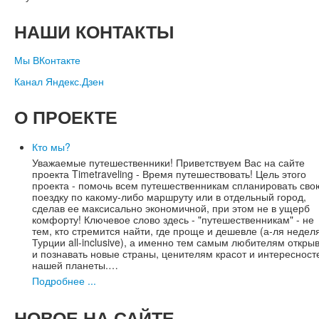
НАШИ
КОНТАКТЫ
Мы ВКонтакте
Канал Яндекс.Дзен
О
ПРОЕКТЕ
Кто мы?
Уважаемые путешественники! Приветствуем Вас на сайте
проекта Timetraveling - Время путешествовать! Цель этого
проекта - помочь всем путешественникам спланировать сво
поездку по какому-либо маршруту или в отдельный город,
сделав ее максисально экономичной, при этом не в ущерб
комфорту! Ключевое слово здесь - "путешественникам" - не
тем, кто стремится найти, где проще и дешевле (а-ля недел
Турции all-inclusive), а именно тем самым любителям откры
и познавать новые страны, ценителям красот и интересност
нашей планеты.…
Подробнее ...
НОВОЕ
НА САЙТЕ