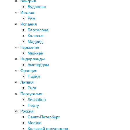
Венгрия
Будапешт
Италия
Рим
Испания
Барселона
Калелья
Мадрид
Германия
Мюнхен
Нидерланды
Амстердам
Франция
Париж
Латвия
Рига
Португалия
Лиссабон
Порту
Россия
Санкт-Петербург
Москва
Кольский полуостров