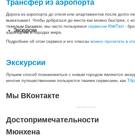
Трансфер из аэропорта
Дорога из аэропорта до отеля или апартаментов после долго п
выматывает. Чтобы добраться до места как можно быстрее, с ко
тяжелым багажем, мы часто пользуемся
сервисом KiwiTaxi
- бро
Экскурсии
аэропортах и городах мира.
Подробнее об этом сервисе и его плюсах
можно прочитать в это
Экскурсии
Лучшим способ познакомиться с новым городом являются экскур
многие путешественники пользуются такими сервисами, как
Trip
Мы
ВКонтакте
www.afisha-irkutsk.ru
Достопримечательности
Мюнхена