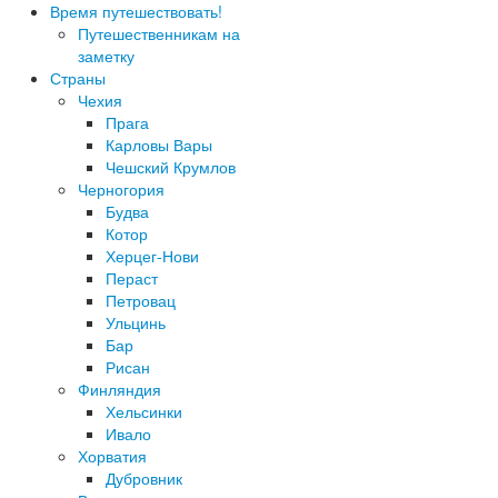
Время путешествовать!
Путешественникам на
заметку
Страны
Чехия
Прага
Карловы Вары
Чешский Крумлов
Черногория
Будва
Котор
Херцег-Нови
Пераст
Петровац
Ульцинь
Бар
Рисан
Финляндия
Хельсинки
Ивало
Хорватия
Дубровник