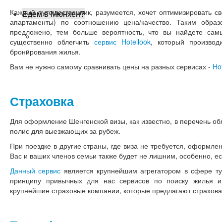
Каждый путешественник, разумеется, хочет оптимизировать св
Едем в Мюнхен?
апартаменты) по соотношению цена/качество. Таким обра
предложено, тем больше вероятность, что вы найдете са
Как добраться? Авиабилеты
существенно облегчить
сервис Hotellook
, который произво
Наш блог
бронирования жилья.
Вам не нужно самому сравнивать цены на разных сервисах -
Ho
Страховка
Для оформление Шенгенской визы, как известно, в перечень об
полис для выезжающих за рубеж.
При поездке в другие страны, где виза не требуется, оформле
Вас и ваших членов семьи также будет не лишним, особенно, ес
Данный сервис
является крупнейшим агрегатором в сфере тур
принципу привычных для нас сервисов по поиску жилья и
крупнейшие страховые компании, которые предлагают страхова