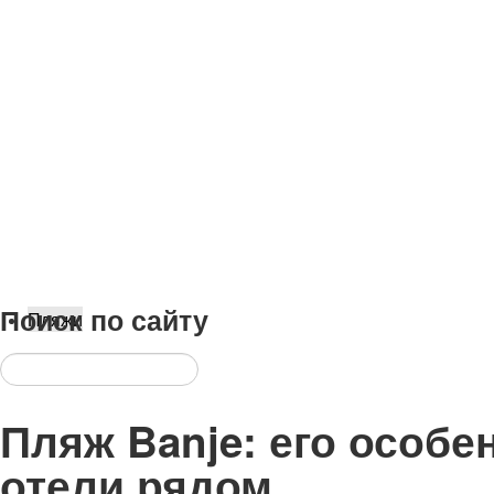
Поиск
по сайту
Пляжи
Пляж Banje: его особе
отели рядом