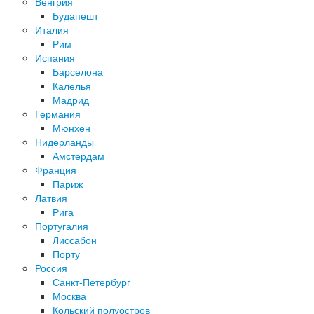
Венгрия
Будапешт
Италия
Рим
Испания
Барселона
Калелья
Мадрид
Германия
Мюнхен
Нидерланды
Амстердам
Франция
Париж
Латвия
Рига
Португалия
Лиссабон
Порту
Россия
Санкт-Петербург
Москва
Кольский полуостров