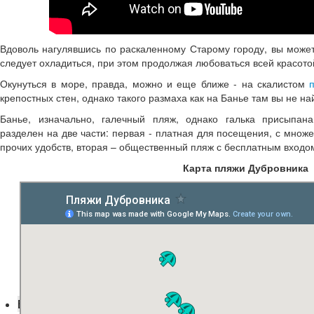
Вдоволь нагулявшись по раскаленному Старому городу, вы может
следует охладиться, при этом продолжая любоваться всей красото
Окунуться в море, правда, можно и еще ближе - на скалистом
крепостных стен, однако такого размаха как на Банье там вы не на
Банье, изначально, галечный пляж, однако галька присыпан
разделен на две части: первая - платная для посещения, с множе
прочих удобств, вторая – общественный пляж с бесплатным входо
Карта пляжи Дубровника
Едем в Дубровник?