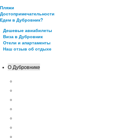
Пляжи
Достопримечательности
Едем в Дубровник?
Дешевые авиабилеты
Виза в Дубровник
Отели и апартаменты
Наш отзыв об отдыхе
О Дубровнике
Аэропорт Дубровника
Цены в Дубровнике 2021
Где остановиться?
Транспорт
Как добраться в Дубровник
Карта Дубровника
Чем заняться?