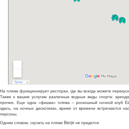
Дешевые авиабилеты
Виза в Дубровник
Отели и апартаменты
Наш отзыв об отдыхе
На пляже функционирует ресторан, где вы всегда можете перекуси
Также к вашим услугам различные водные виды спорта: аренда
прочее. Еще одна «фишка» пляжа – роскошный ночной клуб Eas
здесь, на ночных дискотеках, время от времени встречаются н
персоны.
Одним словом, скучать на пляже Banje не придется.