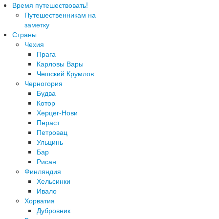
Время путешествовать!
Путешественникам на
заметку
Страны
Чехия
Прага
Карловы Вары
Чешский Крумлов
Черногория
Будва
Котор
Херцег-Нови
Пераст
Петровац
Ульцинь
Бар
Рисан
Финляндия
Хельсинки
Ивало
Хорватия
Дубровник