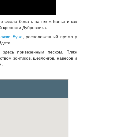
е смело бежать на пляж Банье и как
й крепости Дубровника.
пляже Бужа
, расположенный прямо у
йдете.
а здесь привезенным песком. Пляж
ством зонтиков, шезлонгов, навесов и
м.