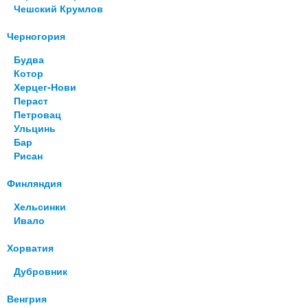
Чешский Крумлов
Черногория
Будва
Котор
Херцег-Нови
Пераст
Петровац
Ульцинь
Бар
Рисан
Финляндия
Хельсинки
Ивало
Хорватия
Дубровник
Венгрия