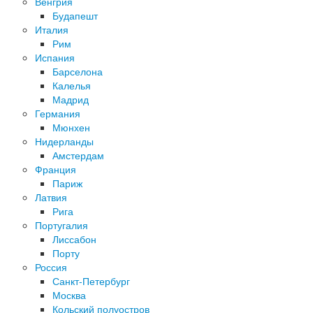
Венгрия
Будапешт
Италия
Рим
Испания
Барселона
Калелья
Мадрид
Германия
Мюнхен
Нидерланды
Амстердам
Франция
Париж
Латвия
Рига
Португалия
Лиссабон
Порту
Россия
Санкт-Петербург
Москва
Кольский полуостров