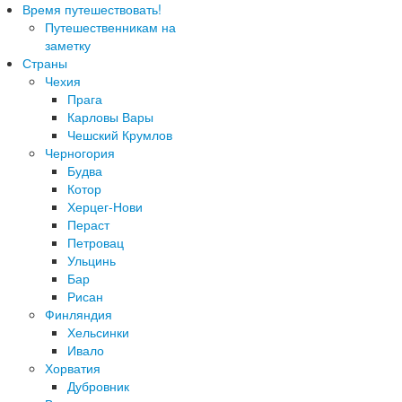
Время путешествовать!
Путешественникам на
заметку
Страны
Чехия
Прага
Карловы Вары
Чешский Крумлов
Черногория
Будва
Котор
Херцег-Нови
Пераст
Петровац
Ульцинь
Бар
Рисан
Финляндия
Хельсинки
Ивало
Хорватия
Дубровник