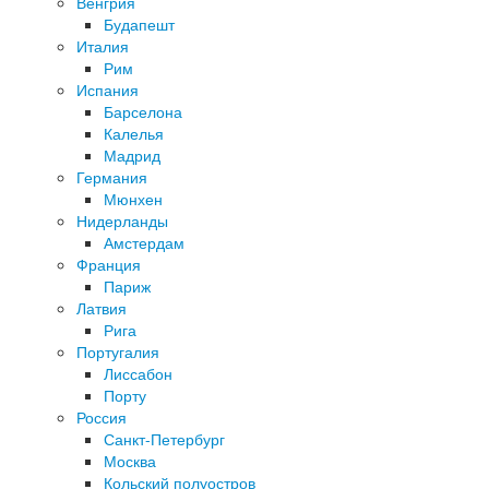
Венгрия
Будапешт
Италия
Рим
Испания
Барселона
Калелья
Мадрид
Германия
Мюнхен
Нидерланды
Амстердам
Франция
Париж
Латвия
Рига
Португалия
Лиссабон
Порту
Россия
Санкт-Петербург
Москва
Кольский полуостров