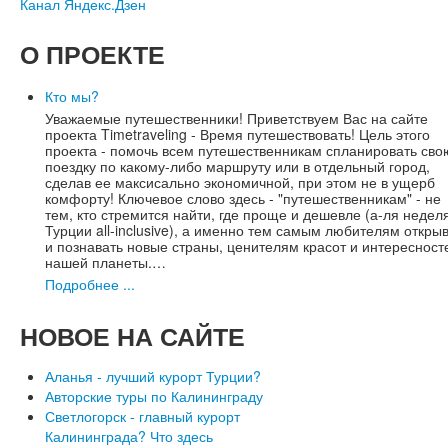
Канал Яндекс.Дзен
О
ПРОЕКТЕ
Кто мы?
Уважаемые путешественники! Приветствуем Вас на сайте
проекта Timetraveling - Время путешествовать! Цель этого
проекта - помочь всем путешественникам спланировать сво
поездку по какому-либо маршруту или в отдельный город,
сделав ее максисально экономичной, при этом не в ущерб
комфорту! Ключевое слово здесь - "путешественникам" - не
тем, кто стремится найти, где проще и дешевле (а-ля недел
Турции all-inclusive), а именно тем самым любителям откры
и познавать новые страны, ценителям красот и интересност
нашей планеты.…
Подробнее ...
НОВОЕ
НА САЙТЕ
Аланья - лучший курорт Турции?
Авторские туры по Калининграду
Светлогорск - главный курорт
Калининграда? Что здесь