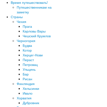
Время путешествовать!
Путешественникам на
заметку
Страны
Чехия
Прага
Карловы Вары
Чешский Крумлов
Черногория
Будва
Котор
Херцег-Нови
Пераст
Петровац
Ульцинь
Бар
Рисан
Финляндия
Хельсинки
Ивало
Хорватия
Дубровник