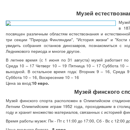
Музей естествозна
Музей
в 187
посвящен различным областям естествознания и естественной
три секции "Природа Финляндии", "История жизни" и "Кости 
увидить собрания останков динозавров, познакомиться с хо
Ледникового периода и многое другое.
В летнее время (с 1 июня по 31 августа) музей работает п
Среда 10 – 17 Четверг 10 – 19 Пятница 10 – 17 Суббота 10 –
выходной. В остальное время года: Вторник 9 – 16, Среда 9 
Суббота 10 – 16, Воскресение 10 – 16
Цена за вход:
10 евро.
Музей финского сп
Музей финского спорта расположен в Олимпийском стадионе
Летним Олимпийским играм 1952 года, проходившим в столиц
году и хранит множество материалов, связанных с историей фин
Время работы музея: Пн - Пт с 11:00 до 17:00, Сб - Вс с 12:00 до
Цена входного билета -
5 евро
.