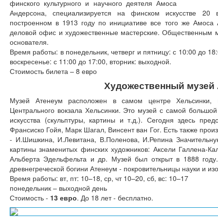
финского культурного и научного деятеля Амоса
Андерсона, специализируется на финском искусстве 20 в
построенном в 1913 году по инициативе все того же Амоса 
деловой офис и художественные мастерские. Общественным м
основателя.
Время работы: в понедельник, четверг и пятницу: с 10:00 до 18:0
воскресенье: с 11:00 до 17:00, вторник: выходной.
Стоимость билета – 8 евро
Художественный музей
Музей Атенеум расположен в самом центре Хельсинки, 
Центрального вокзала Хельсинки. Это музей с самой большо
искусства (скульптуры, картины и т.д.). Сегодня здесь пред
Франсиско Гойя, Марк Шагал, Винсент ван Гог. Есть также про
- И.Шишкина, И.Левитана, В.Поленова, И.Репина Значительн
картины знаменитых финских художников: Аксели Галлена-Ка
Альберта Эдельфельта и др. Музей был открыт в 1888 году.
древнегреческой богини Атенеум - покровительницы науки и из
Время работы: вт, пт: 10–18, ср, чт 10–20, сб, вс: 10–17
понедельник – выходной день
Стоимость -
13 евро
. До 18 лет - бесплатно.