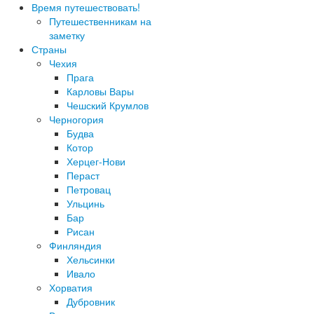
Время путешествовать!
Путешественникам на
заметку
Страны
Чехия
Прага
Карловы Вары
Чешский Крумлов
Черногория
Будва
Котор
Херцег-Нови
Пераст
Петровац
Ульцинь
Бар
Рисан
Финляндия
Хельсинки
Ивало
Хорватия
Дубровник