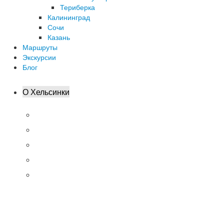
Териберка
Калининград
Сочи
Казань
Маршруты
Экскурсии
Блог
О Хельсинки
Аэропорт. Как добраться
Как добраться в Хельсинки
Паромы и круизы
Недорогие отели
Транспорт