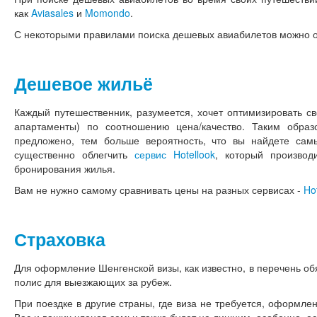
как
Aviasales
и
Momondo
.
С некоторыми правилами поиска дешевых авиабилетов можно 
Дешевое жильё
Каждый путешественник, разумеется, хочет оптимизировать св
апартаменты) по соотношению цена/качество. Таким обра
предложено, тем больше вероятность, что вы найдете са
существенно облегчить
сервис Hotellook
, который произво
бронирования жилья.
Вам не нужно самому сравнивать цены на разных сервисах -
Ho
Страховка
Для оформление Шенгенской визы, как известно, в перечень об
полис для выезжающих за рубеж.
При поездке в другие страны, где виза не требуется, оформле
Вас и ваших членов семьи также будет не лишним, особенно, ес