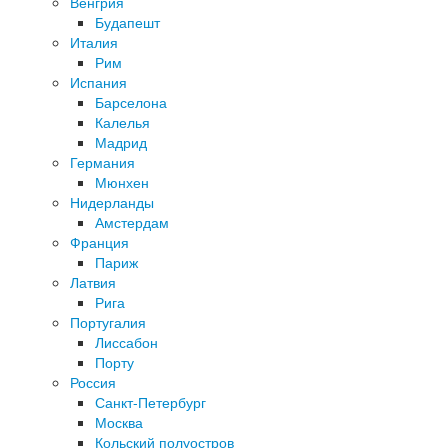
Венгрия
Будапешт
Италия
Рим
Испания
Барселона
Калелья
Мадрид
Германия
Мюнхен
Нидерланды
Амстердам
Франция
Париж
Латвия
Рига
Португалия
Лиссабон
Порту
Россия
Санкт-Петербург
Москва
Кольский полуостров