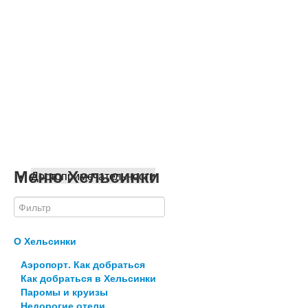
Меню Хельсинки
Достопримечательности
О Хельсинки
Аэропорт. Как добраться
Как добраться в Хельсинки
Паромы и круизы
Недорогие отели