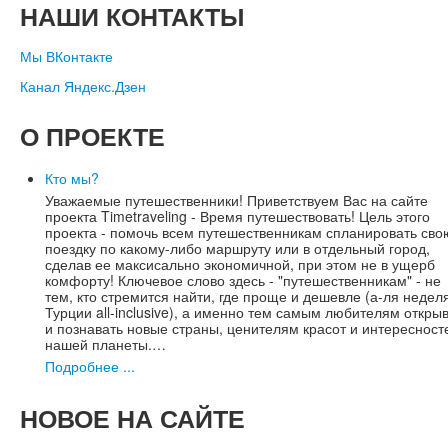
НАШИ
КОНТАКТЫ
Мы ВКонтакте
Канал Яндекс.Дзен
О
ПРОЕКТЕ
Кто мы?
Уважаемые путешественники! Приветствуем Вас на сайте
проекта Timetraveling - Время путешествовать! Цель этого
проекта - помочь всем путешественникам спланировать сво
поездку по какому-либо маршруту или в отдельный город,
сделав ее максисально экономичной, при этом не в ущерб
комфорту! Ключевое слово здесь - "путешественникам" - не
тем, кто стремится найти, где проще и дешевле (а-ля недел
Турции all-inclusive), а именно тем самым любителям откры
и познавать новые страны, ценителям красот и интересност
нашей планеты.…
Подробнее ...
НОВОЕ
НА САЙТЕ