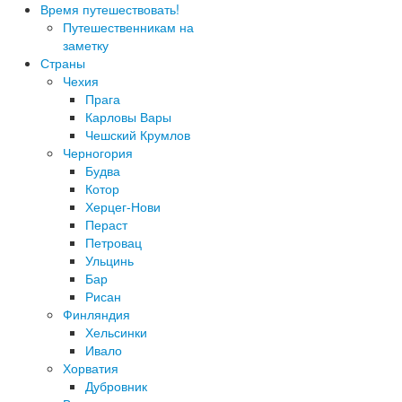
Время путешествовать!
Путешественникам на
заметку
Страны
Чехия
Прага
Карловы Вары
Чешский Крумлов
Черногория
Будва
Котор
Херцег-Нови
Пераст
Петровац
Ульцинь
Бар
Рисан
Финляндия
Хельсинки
Ивало
Хорватия
Дубровник