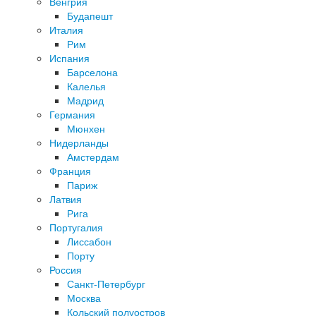
Венгрия
Будапешт
Италия
Рим
Испания
Барселона
Калелья
Мадрид
Германия
Мюнхен
Нидерланды
Амстердам
Франция
Париж
Латвия
Рига
Португалия
Лиссабон
Порту
Россия
Санкт-Петербург
Москва
Кольский полуостров