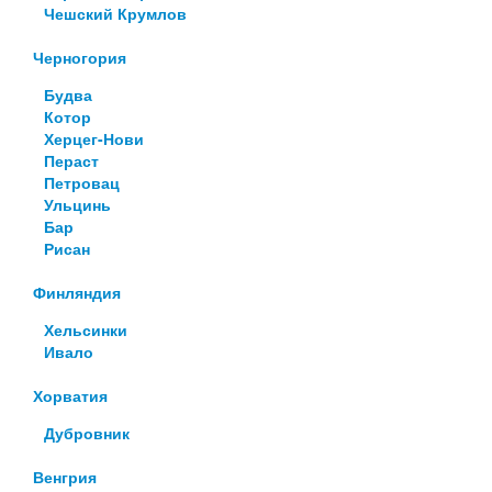
Чешский Крумлов
Черногория
Будва
Котор
Херцег-Нови
Пераст
Петровац
Ульцинь
Бар
Рисан
Финляндия
Хельсинки
Ивало
Хорватия
Дубровник
Венгрия