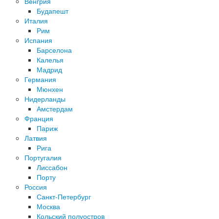
Венгрия
Будапешт
Италия
Рим
Испания
Барселона
Калелья
Мадрид
Германия
Мюнхен
Нидерланды
Амстердам
Франция
Париж
Латвия
Рига
Португалия
Лиссабон
Порту
Россия
Санкт-Петербург
Москва
Кольский полуостров