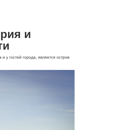
ория и
ти
и у гостей города, является остров