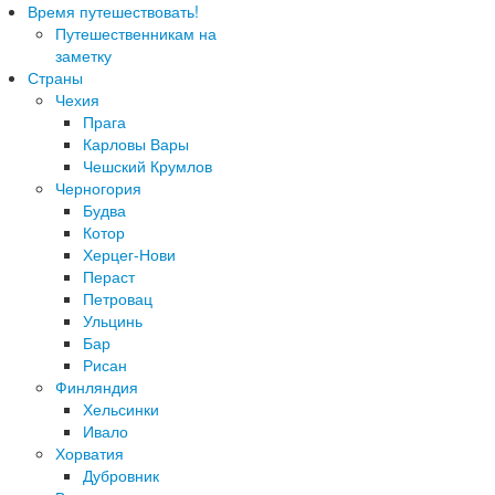
Время путешествовать!
Путешественникам на
заметку
Страны
Чехия
Прага
Карловы Вары
Чешский Крумлов
Черногория
Будва
Котор
Херцег-Нови
Пераст
Петровац
Ульцинь
Бар
Рисан
Финляндия
Хельсинки
Ивало
Хорватия
Дубровник