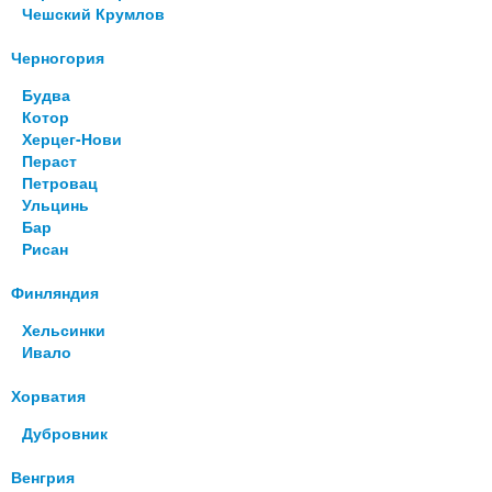
Чешский Крумлов
Черногория
Будва
Котор
Херцег-Нови
Пераст
Петровац
Ульцинь
Бар
Рисан
Финляндия
Хельсинки
Ивало
Хорватия
Дубровник
Венгрия