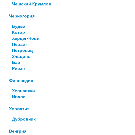
Чешский Крумлов
Черногория
Будва
Котор
Херцег-Нови
Пераст
Петровац
Ульцинь
Бар
Рисан
Финляндия
Хельсинки
Ивало
Хорватия
Дубровник
Венгрия