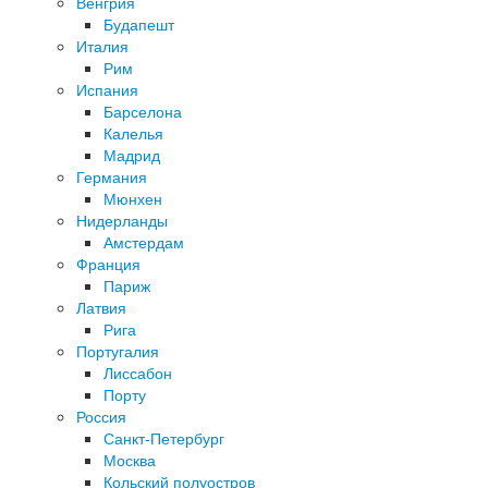
Венгрия
Будапешт
Италия
Рим
Испания
Барселона
Калелья
Мадрид
Германия
Мюнхен
Нидерланды
Амстердам
Франция
Париж
Латвия
Рига
Португалия
Лиссабон
Порту
Россия
Санкт-Петербург
Москва
Кольский полуостров