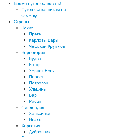
Время путешествовать!
Путешественникам на
заметку
Страны
Чехия
Прага
Карловы Вары
Чешский Крумлов
Черногория
Будва
Котор
Херцег-Нови
Пераст
Петровац
Ульцинь
Бар
Рисан
Финляндия
Хельсинки
Ивало
Хорватия
Дубровник