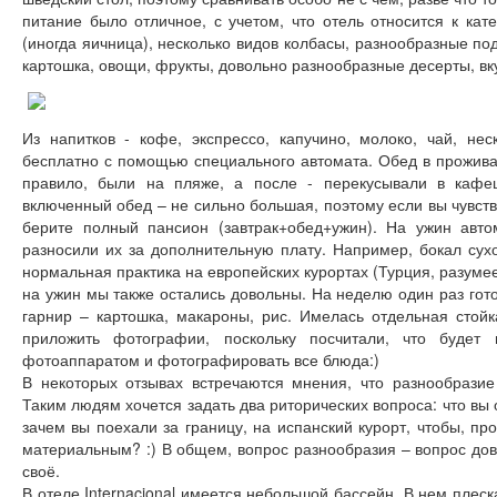
питание было отличное, с учетом, что отель относится к кат
(иногда яичница), несколько видов колбасы, разнообразные по
картошка, овощи, фрукты, довольно разнообразные десерты, вк
Из напитков - кофе, экспрессо, капучино, молоко, чай, не
бесплатно с помощью специального автомата. Обед в проживан
правило, были на пляже, а после - перекусывали в кафе
включенный обед – не сильно большая, поэтому если вы чувств
берите полный пансион (завтрак+обед+ужин). На ужин авт
разносили их за дополнительную плату. Например, бокал сухо
нормальная практика на европейских курортах (Турция, разумеет
на ужин мы также остались довольны. На неделю один раз гот
гарнир – картошка, макароны, рис. Имелась отдельная стой
приложить фотографии, поскольку посчитали, что будет
фотоаппаратом и фотографировать все блюда:)
В некоторых отзывах встречаются мнения, что разнообрази
Таким людям хочется задать два риторических вопроса: что вы
зачем вы поехали за границу, на испанский курорт, чтобы, пр
материальным? :) В общем, вопрос разнообразия – вопрос дов
своё.
В отеле Internacional имеется небольшой бассейн. В нем плеск