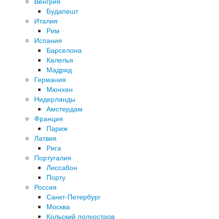
Венгрия
Будапешт
Италия
Рим
Испания
Барселона
Калелья
Мадрид
Германия
Мюнхен
Нидерланды
Амстердам
Франция
Париж
Латвия
Рига
Португалия
Лиссабон
Порту
Россия
Санкт-Петербург
Москва
Кольский полуостров