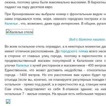
сезона, поэтому цены были максимально высокими. В бархатн
падают на пару десятков евро.
При бронировании мы выбрали номер с фронтальным видом на 
нами открывался пляж, море, немного городских построек и ск
Калельи
, что, возможно, даже куда интереснее. В общем, ругать
Вид с балкона нашего
Во всем остальном отель оправдал, а в некоторых моментах д
имеет отличное расположение. До
городского пляжа
всего нес
в стороне от главных улиц города, поэтому в окрестностях 
продовольственный магазин популярной в Каталонии сети 
улочки
Калельи
с кучей ресторанов и магазинчиков - 400 метров
Единственное, что может доставить неудобства - относитель
города - 1400 метров. Но это расстояние вам нужно будет п
отъезда (если вы, конечно, не планируете регулярные поездки
остальное - прямо под рукой, а в окрестностях ж.д. станции нич
Сам отель представляет из себя 8-этажное здание: на ни
остальные 7 - жилые номера. На крыше есть небольшая террас