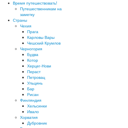
Время путешествовать!
Путешественникам на
заметку
Страны
Чехия
Прага
Карловы Вары
Чешский Крумлов
Черногория
Будва
Котор
Херцег-Нови
Пераст
Петровац
Ульцинь
Бар
Рисан
Финляндия
Хельсинки
Ивало
Хорватия
Дубровник