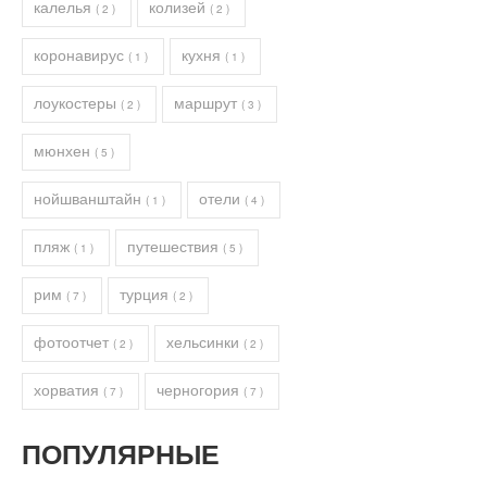
калелья
колизей
( 2 )
( 2 )
коронавирус
кухня
( 1 )
( 1 )
лоукостеры
маршрут
( 2 )
( 3 )
мюнхен
( 5 )
нойшванштайн
отели
( 1 )
( 4 )
пляж
путешествия
( 1 )
( 5 )
рим
турция
( 7 )
( 2 )
фотоотчет
хельсинки
( 2 )
( 2 )
хорватия
черногория
( 7 )
( 7 )
ПОПУЛЯРНЫЕ