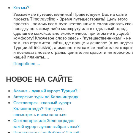
Кто мы?
Уважаемые путешественники! Приветствуем Вас на сайте
проекта Timetraveling - Время путешествовать! Цель этого
проекта - помочь всем путешественникам спланировать сво
поездку по какому-либо маршруту или в отдельный город,
сделав ее максисально экономичной, при этом не в ущерб
комфорту! Ключевое слово здесь - "путешественникам" - не
тем, кто стремится найти, где проще и дешевле (а-ля недел
Турции all-inclusive), а именно тем самым любителям откры
и познавать новые страны, ценителям красот и интересност
нашей планеты.…
Подробнее ...
НОВОЕ
НА САЙТЕ
Аланья - лучший курорт Турции?
Авторские туры по Калининграду
Светлогорск - главный курорт
Калининграда? Что здесь
посмотреть и чем заняться
Светлогорск или Зеленоградск -
какой курорт лучше выбрать вам?
Путеводитель по Выборгу: 5 идей