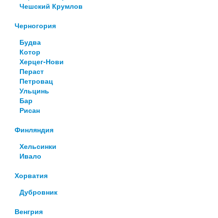
Чешский Крумлов
Черногория
Будва
Котор
Херцег-Нови
Пераст
Петровац
Ульцинь
Бар
Рисан
Финляндия
Хельсинки
Ивало
Хорватия
Дубровник
Венгрия