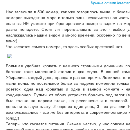
Крыша отеля Internac
Нас заселили в 506 номер, как уже говорилось выше, с боко
номеров выходят на море и только лишь незначительная часть 
если вы НЕ укажите при бронировании номер с видом на море,
равно попадете. Стоит ли переплачивать за это - выбор 
наслаждались нашим видом и много времени, особенно по вече
вино:)
Что касается самого номера, то здесь особых претензий нет.
Большая удобная кровать с немного странными длинными под
балконе тоже маленький столик и два стула. В ванной комн
Убирались каждый день, правда в разное время. Ломились то в
мыли полы, но постельное белье за неделю поменяли только 
розеток: одна над кроватью и одна в ванной комнате - н
кондиционер. Пульты от обоих устройств брались под залог (в
был только на первом этаже, на ресепшене и в столовой.
дополнительную плату: 2 евро за один день, 3 - за два или
воспользовались - все же без интернета в современном мире 
голод:)
Теперь, что касается питания. Скажем честно, у нас совсем 
шведский стол, поэтому сравнивать особо не с чем, разве что т