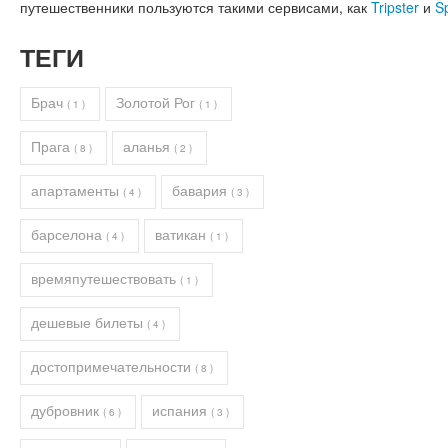
путешественники пользуются такими сервисами, как
Tripster
и
S
ТЕГИ
Брач
Золотой Рог
( 1 )
( 1 )
Прага
аланья
( 8 )
( 2 )
апартаменты
бавария
( 4 )
( 3 )
барселона
ватикан
( 4 )
( 1 )
времяпутешествовать
( 1 )
дешевые билеты
( 4 )
достопримечательности
( 8 )
дубровник
испания
( 6 )
( 3 )