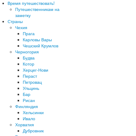
Время путешествовать!
Путешественникам на
заметку
Страны
Чехия
Прага
Карловы Вары
Чешский Крумлов
Черногория
Будва
Котор
Херцег-Нови
Пераст
Петровац
Ульцинь
Бар
Рисан
Финляндия
Хельсинки
Ивало
Хорватия
Дубровник