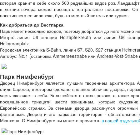
которая хранит в себе около 500 редчайших видов роз. Ландшаф
в летние вечера можно посещать театральные постановки. Он
посетившего ее человека, будь то местный житель или турист.
Как добраться до Вестпарка
Парк имеет несколько входов, поэтому добраться до него можно 
Метро: линия U6 станция Holzapfelkreuth или линия U6 стан
Heimeranplatz
Городская электричка S-Bahn, линии S7, S20, S27 станция Heimeran
Автобус: №51 (остановка Ammerseestrabe или Andreas-Vost-Strabe и
Парк Нимфенбург
Дворец Нимфенбург является лучшим творением архитектора Аг
стиля барокко, в котором сделано внешнее обличие дворца, пора
часть включает в себя: Большой зал в стиле рококо, а также хра
посвященное тридцати шести женщинам, которых художник
Европейских странах. За стенами дворца раскинулся огромный
фонтанами. Дворец и его парковая территория - обязательное
Мюнхена. О Нимфенбурге вы можете прочитать
в нашей отдельной