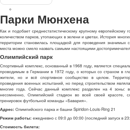
Топ-10 достопримечательностей
Замок Нойшванштайн
Парки Мюнхена
Как и подобает среднестатистическому крупному европейскому 
количеством парков, утопающих в зелени и цветах. История многих 
территории становилась площадкой для проведения значимых с
места можно смело назвать самыми настоящими достопримечател
Олимпийский парк
Спортивный комплекс, основанный в 1968 году, является специа
проводимым в Германии в 1972 году, о которых со страхом в гл
жители, но и всё спортивное сообщество в целом. Террито
проведения военных испытаний, но перед строительством являл
многие года. Сейчас данный комплекс разделен на 4 зоны: ве
несомненно, Олимпийский стадион во всей своей красоте, 
тренировок футбольной команды «Бавария».
Адрес:
Олимпийского парка и башни Spiridon-Louis-Ring 21
Режим работы:
ежедневно с 09:0 до 00:00 (последний запуск в 23:
Стоимость билета: