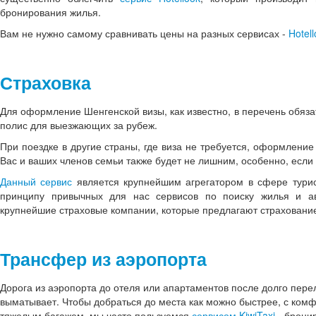
бронирования жилья.
Вам не нужно самому сравнивать цены на разных сервисах -
Hotel
Страховка
Для оформление Шенгенской визы, как известно, в перечень обяза
полис для выезжающих за рубеж.
При поездке в другие страны, где виза не требуется, оформление
Вас и ваших членов семьи также будет не лишним, особенно, если 
Данный сервис
является крупнейшим агрегатором в сфере турист
принципу привычных для нас сервисов по поиску жилья и ав
крупнейшие страховые компании, которые предлагают страховани
Трансфер из аэропорта
Дорога из аэропорта до отеля или апартаментов после долго пере
выматывает. Чтобы добраться до места как можно быстрее, с комфо
тяжелым багажем, мы часто пользуемся
сервисом KiwiTaxi
- брони