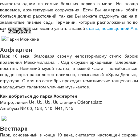
считается одним из самых больших парков в мире! На площа
водоемов, архитектурные сооружения. Если Вы намерены обойти
бояться долгих расстояний, так как Вы можете отдохнуть как на п
знаменитые пивные сады Германии, которые расположены по вс
как туда добраться можно узнать в нашей
статье, посвященной Ан
Экскурсии
Хофгартен
Парк 16 века, благодаря своему неповторимому стилю барокк
правления Максимилиана I. Сад окружен аркадными галереями.
посетить Немецкий музей театра, в южной части - полюбоватьс
сердце парка расположен павильон, называемый «Храм Дианы»,
структура. С мая по сентябрь проходят тематические танцевальны
насладиться талантом уличных музыкантов.
Как добраться до парка Хофгартен
Метро, линии U4, U5, U3, U6 станция Odeonsplatz
Автобусы №100, 153, N40, N41, N45
Вестпарк
Парк, основанный в конце 19 века, считается настоящей сокров