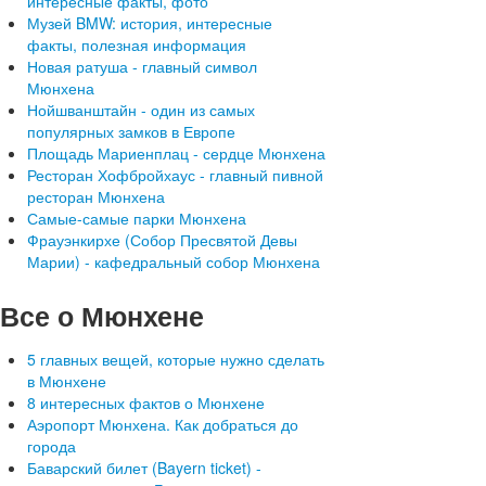
интересные факты, фото
Музей BMW: история, интересные
факты, полезная информация
Новая ратуша - главный символ
Мюнхена
Нойшванштайн - один из самых
популярных замков в Европе
Площадь Мариенплац - сердце Мюнхена
Ресторан Хофбройхаус - главный пивной
ресторан Мюнхена
Самые-самые парки Мюнхена
Фрауэнкирхе (Собор Пресвятой Девы
Марии) - кафедральный собор Мюнхена
Все
о Мюнхене
5 главных вещей, которые нужно сделать
в Мюнхене
8 интересных фактов о Мюнхене
Аэропорт Мюнхена. Как добраться до
города
Баварский билет (Bayern ticket) -