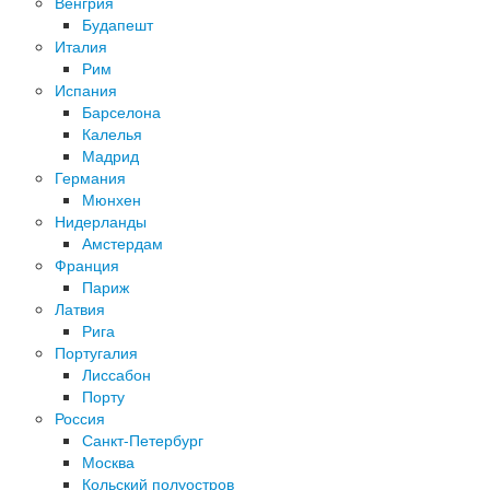
Венгрия
Будапешт
Италия
Рим
Испания
Барселона
Калелья
Мадрид
Германия
Мюнхен
Нидерланды
Амстердам
Франция
Париж
Латвия
Рига
Португалия
Лиссабон
Порту
Россия
Санкт-Петербург
Москва
Кольский полуостров