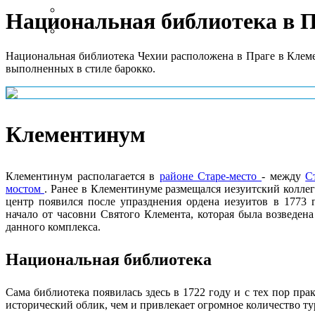
Все достопримечательности
Национальная библиотека в 
9 самых необычных
Национальная библиотека Чехии расположена в Праге в Клеме
выполненных в стиле барокко.
Клементинум
Клементинум располагается в
районе Старе-место
- между
С
мостом
. Ранее в Клементинуме размещался иезуитский колле
центр появился после упразднения ордена иезуитов в 1773 
начало от часовни Святого Клемента, которая была возведена
данного комплекса.
Национальная библиотека
Сама библиотека появилась здесь в 1722 году и с тех пор пра
исторический облик, чем и привлекает огромное количество ту