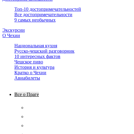
Топ-10 достопримечательностей
Все достопримечательности
9 самых необычных
Экскурсии
О Чехии
Национальная кухня
Русско-чешский разговорник
10 интересных фактов
Чешское пиво
История и культура
Кратко о Чехии
Авиабилеты
Все о Праге
Что обязательно сделать
Что посмотреть за 1, 2 и 3 дня
Маршруты прогулок