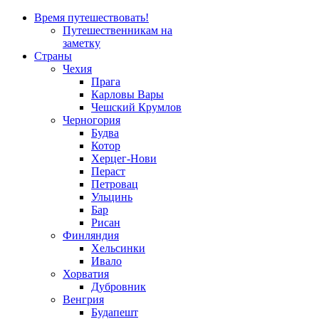
Время путешествовать!
Путешественникам на
заметку
Страны
Чехия
Прага
Карловы Вары
Чешский Крумлов
Черногория
Будва
Котор
Херцег-Нови
Пераст
Петровац
Ульцинь
Бар
Рисан
Финляндия
Хельсинки
Ивало
Хорватия
Дубровник
Венгрия
Будапешт