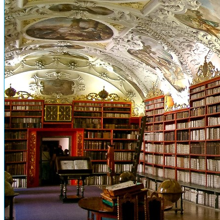
О Чехии
Национальная кухня
Русско-чешский разговорник
10 интересных фактов
Чешское пиво
История и культура
Кратко о Чехии
Авиабилеты