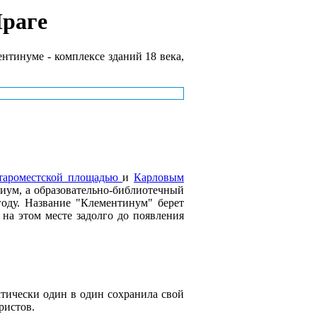
Праге
нтинуме - комплексе зданий 18 века,
тароместской площадью
и
Карловым
гиум, а образовательно-библиотечный
году. Название "Клементинум" берет
 на этом месте задолго до появления
ктически один в один сохранила свой
ристов.