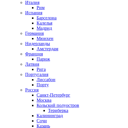
Италия
Рим
Испания
Барселона
Калелья
Мадрид
Германия
Мюнхен
Нидерланды
Амстердам
Франция
Париж
Латвия
Рига
Португалия
Лиссабон
Порту
Россия
Санкт-Петербург
Москва
Кольский полуостров
Териберка
Калининград
Сочи
Казань