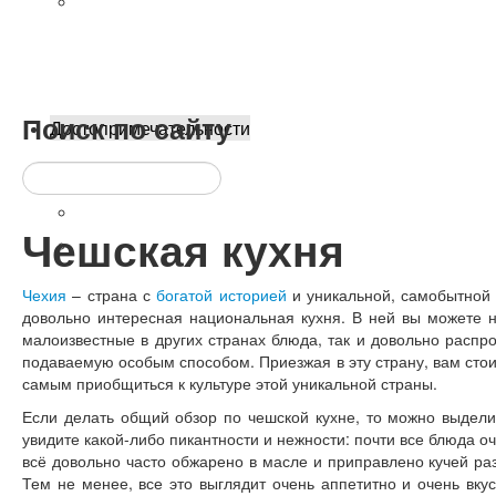
Прага на Новый год 2020
Поиск
по сайту
Достопримечательности
Топ-10 достопримечательностей
Все достопримечательности
Чешская кухня
9 самых необычных
Чехия
– страна с
богатой историей
и уникальной, самобытной 
довольно интересная национальная кухня. В ней вы можете н
малоизвестные в других странах блюда, так и довольно распр
подаваемую особым способом. Приезжая в эту страну, вам стои
самым приобщиться к культуре этой уникальной страны.
Если делать общий обзор по чешской кухне, то можно выдели
увидите какой-либо пикантности и нежности: почти все блюда 
всё довольно часто обжарено в масле и приправлено кучей раз
Тем не менее, все это выглядит очень аппетитно и очень вкус