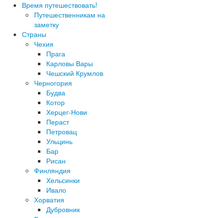
Время путешествовать!
Путешественникам на
заметку
Страны
Чехия
Прага
Карловы Вары
Чешский Крумлов
Черногория
Будва
Котор
Херцег-Нови
Пераст
Петровац
Ульцинь
Бар
Рисан
Финляндия
Хельсинки
Ивало
Хорватия
Дубровник