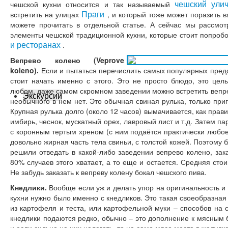
чешский ули
чешской кухни относится и так называемый
Праги
встретить на улицах
, и который тоже может поразить 
можете прочитать в отдельной статье. А сейчас мы рассмо
элементы чешской традиционной кухни, которые стоит попроб
и ресторанах
.
Вепрево колено (Veprove
koleno).
Если и пытаться перечислить самых популярных предст
стоит начать именно с этого. Это не просто блюдо, это цел
любом, даже самом скромном заведении можно встретить вепре
Экскурсии
необычного в нем нет. Это обычная свиная рулька, только при
Крупная рулька долго (около 12 часов) вымачивается, как правил
имбирь, чеснок, мускатный орех, лавровый лист и т.д. Затем па
с коронным тертым хреном (с ним подаётся практически любое 
довольно жирная часть тела свиньи, с толстой кожей. Поэтому
решили отведать в какой-либо заведении вепрево колено, зак
80% случаев этого хватает, а то еще и остается. Средняя сто
Не забудь заказать к вепреву колену бокал чешского пива.
Кнедлики.
Вообще если уж и делать упор на оригинальность и 
кухни нужно было именно с кнедликов. Это такая своеобразна
из картофеля и теста, или картофельной муки – способов на 
кнедлики подаются редко, обычно – это дополнение к мясным 