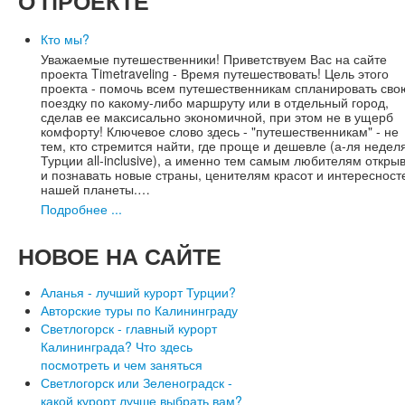
О
ПРОЕКТЕ
Кто мы?
Уважаемые путешественники! Приветствуем Вас на сайте
проекта Timetraveling - Время путешествовать! Цель этого
проекта - помочь всем путешественникам спланировать сво
поездку по какому-либо маршруту или в отдельный город,
сделав ее максисально экономичной, при этом не в ущерб
комфорту! Ключевое слово здесь - "путешественникам" - не
тем, кто стремится найти, где проще и дешевле (а-ля недел
Турции all-inclusive), а именно тем самым любителям откры
и познавать новые страны, ценителям красот и интересност
нашей планеты.…
Подробнее ...
НОВОЕ
НА САЙТЕ
Аланья - лучший курорт Турции?
Авторские туры по Калининграду
Светлогорск - главный курорт
Калининграда? Что здесь
посмотреть и чем заняться
Светлогорск или Зеленоградск -
какой курорт лучше выбрать вам?