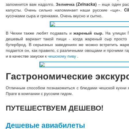
запомнится вам надолго.
Зелнячка (Zelnacka)
– еще один рас
капусты. Очень сильно напоминает наши русские «щи».
Ci
кусочками сыра и гренками. Очень вкусно и сытно.
В Чехии также любят подавать и
жареный сыр.
На улицах П
дешевый вариант такой пищи - когда жареный сыр просто
бутерброд. В серьезных заведениях же можно встретить жар
подается он, как правило, с различными овощами и прочими г
и в качестве закуски к
чешскому пиву
.
Гастрономические экскурс
Отличным способом познакомиться с блюдами чешской кухни я
Праге в компании с русским гидом.
ПУТЕШЕСТВУЕМ
ДЕШЕВО!
Дешевые авиабилеты