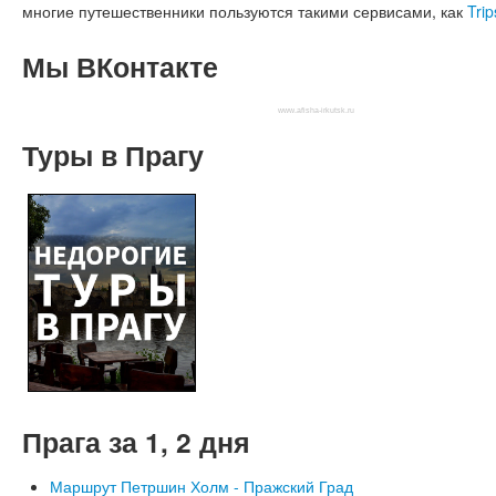
многие путешественники пользуются такими сервисами, как
Trip
Мы
ВКонтакте
www.afisha-irkutsk.ru
Туры
в Прагу
Прага
за 1, 2 дня
Маршрут Петршин Холм - Пражский Град