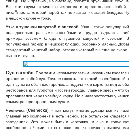
сливки. Ну и третьим, на сметану, ложится брусничный соус, 
Кратко о Чехии
Все эти вкусы отлично сочетаются и представляют собой
Авиабилеты
пикантность, которой порой так не хватает чешским блюдам. Ну,
в чешской кухне – тоже.
Утка с тушеной капустой и свеклой.
Утка – также популярный
она довольно разными способами и трудно выделить наиб
примера возьмем блюдо с тушеной капустой и свеклой. В
популярный гарнир в чешских блюдах, особенно мясных. Добав
стандартный чешский набор, отведав который вы еще не скоро в
сытно и вкусно.
Суп в хлебе.
Под таким незамысловатым названием кроется не
принципе любой суп. Точнее сказать - это такой своеобразный 
едят супы из обычных тарелок, а подача их в корке из-под хле
ресторанов для туристов и гостей города. Главное здесь – что 
просачивался через хлебную корку. Но с наваристостью у чешс
самым распространенным супам.
Чеснечка (Cesnecka)
– как могут многие догадаться из наз
главный его компонент и есть чеснок, все остальное кладется
заведениях. Это может быть и картошка, и сыр и копченост
особенное в Чехии, то вот такая вот чеснечка в вышеупомя