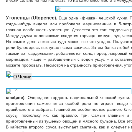
и если сильно на них налегать, то на само мясо места в желудк
Утопенцы (Utopenec).
Еще одна «фишка» чешской кухни. П
когда-нибудь видели или пробовали маринованные в 5-литр
главная особенность утопенцов. Делается это так: сарделька 
Между двумя половинками кладется горчица, кетчуп, лук, чес
На самом деле ложиться туда может все что угодно. Получаетс
роли булок здесь выступает сама сосиска. Затем банка любой 
такими вот сардельками, добавляются соль, перец, лавровый лис
маринадом, чаще – разбавленный с водой уксус – и оставляе
можете пробовать. Несмотря на странность приготовления, уто
О Чехии
Национальная кухня
smetane).
Очередная гордость национальной чешской кухни. 
Русско-чешский разговорник
приготовления самого мяса особой роли не играет, везде е
10 интересных фактов
правильно его выбрать. Главной же особенностью данного блюд
соусы, поскольку их, как правило, три. Самый главный 
Чешское пиво
приготовленный из тушеных овощей и мясного бульона. Все эт
История и культура
В качестве второго соуса выступает сметана, как и следует 