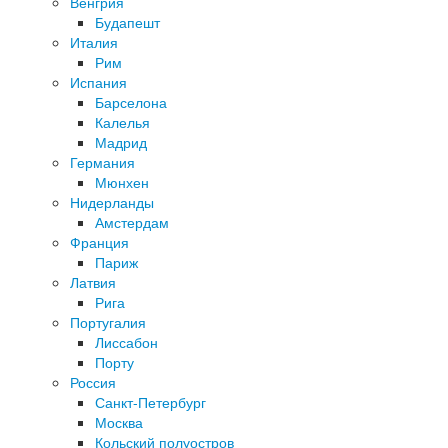
Венгрия
Будапешт
Италия
Рим
Испания
Барселона
Калелья
Мадрид
Германия
Мюнхен
Нидерланды
Амстердам
Франция
Париж
Латвия
Рига
Португалия
Лиссабон
Порту
Россия
Санкт-Петербург
Москва
Кольский полуостров