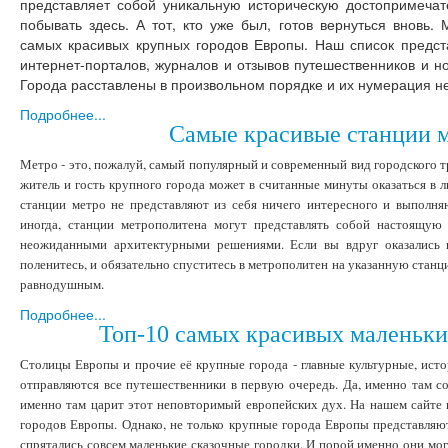
представляет собой уникальную историческую достопримеча
побывать здесь. А тот, кто уже был, готов вернуться внов
самых красивых крупных городов Европы. Наш список предст
интернет-порталов, журналов и отзывов путешественников и н
Города расставлены в произвольном порядке и их нумерация не
Подробнее...
Самые красивые станции м
Метро - это, пожалуй, самый популярный и современный вид городского т
житель и гость крупного города может в считанные минуты оказаться в 
станции метро не представляют из себя ничего интересного и выполня
иногда, станции метрополитена могут представлять собой настоящую 
неожиданными архитектурными решениями. Если вы вдруг оказались 
поленитесь, и обязательно спуститесь в метрополитен на указанную станцию
равнодушным.
Подробнее...
Топ-10 самых красивых маленьки
Столицы Европы и прочие её крупные города - главные культурные, истор
отправляются все путешественники в первую очередь. Да, именно там с
именно там царит этот неповторимый европейских дух. На нашем сайте
городов Европы. Однако, не только крупные города Европы представляю
спрятались совсем маленькие сказочные городки. И порой именно они мог