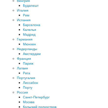
Венгрия
Будапешт
Италия
Рим
Испания
Барселона
Калелья
Мадрид
Германия
Мюнхен
Нидерланды
Амстердам
Франция
Париж
Латвия
Рига
Португалия
Лиссабон
Порту
Россия
Санкт-Петербург
Москва
Кольский полуостров