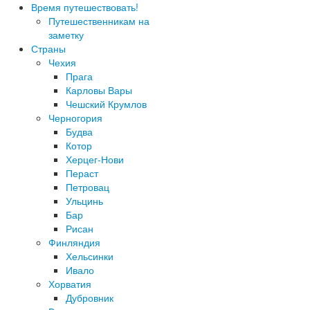
Время путешествовать!
Путешественникам на
заметку
Страны
Чехия
Прага
Карловы Вары
Чешский Крумлов
Черногория
Будва
Котор
Херцег-Нови
Пераст
Петровац
Ульцинь
Бар
Рисан
Финляндия
Хельсинки
Ивало
Хорватия
Дубровник