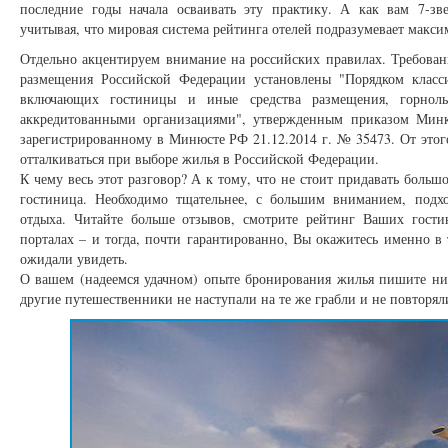
последние годы начала осваивать эту практику. А как вам 7-зв
учитывая, что мировая система рейтинга отелей подразумевает максим
Отдельно акцентируем внимание на российских правилах. Требован
размещения Российской Федерации установлены "Порядком класс
включающих гостиницы и иные средства размещения, горнол
аккредитованными организациями", утвержденным приказом Минк
зарегистрированному в Минюсте РФ 21.12.2014 г. № 35473. От это
отталкиваться при выборе жилья в Российской Федерации.
К чему весь этот разговор? А к тому, что не стоит придавать большо
гостиница. Необходимо тщательнее, с большим вниманием, подх
отдыха. Читайте больше отзывов, смотрите рейтинг Ваших гости
порталах – и тогда, почти гарантированно, Вы окажитесь именно в 
ожидали увидеть.
О вашем (надеемся удачном) опыте бронирования жилья пишите ни
другие путешественники не наступали на те же грабли и не повторя