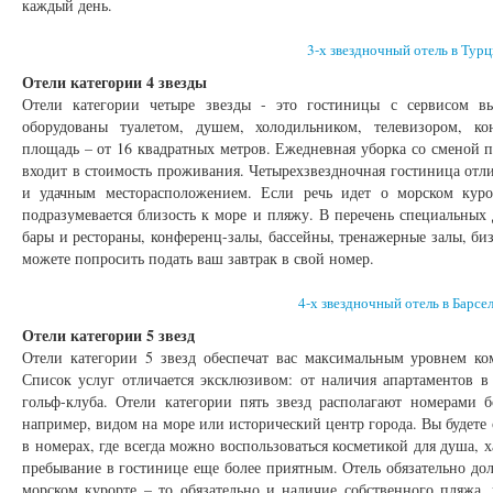
каждый день.
3-х звездночный отель в Тур
Отели категории 4 звезды
Отели категории четыре звезды - это гостиницы с сервисом вы
оборудованы туалетом, душем, холодильником, телевизором, к
площадь – от 16 квадратных метров. Ежедневная уборка со сменой п
входит в стоимость проживания. Четырехзвездночная гостиница от
и удачным месторасположением. Если речь идет о морском куро
подразумевается близость к море и пляжу. В перечень специальных 
бары и рестораны, конференц-залы, бассейны, тренажерные залы, би
можете попросить подать ваш завтрак в свой номер.
4-х звездночный отель в Барсе
Отели категории 5 звезд
Отели категории 5 звезд обеспечат вас максимальным уровнем к
Список услуг отличается эксклюзивом: от наличия апартаментов в
гольф-клуба. Отели категории пять звезд располагают номерами 
например, видом на море или исторический центр города. Вы будет
в номерах, где всегда можно воспользоваться косметикой для душа,
пребывание в гостинице еще более приятным. Отель обязательно дол
морском курорте – то обязательно и наличие собственного пляжа,