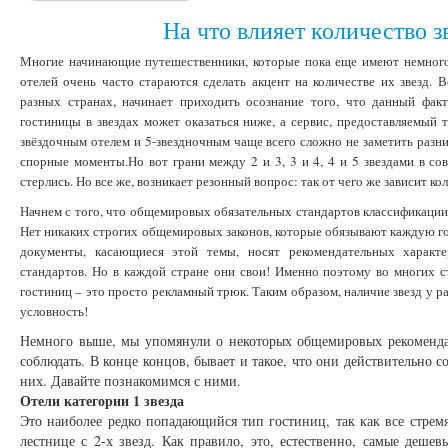
На что влияет количество з
Многие начинающие путешественники, которые пока еще имеют немного 
отелей очень часто стараются сделать акцент на количестве их звезд. В
разных странах, начинает приходить осознание того, что данный факт
гостиницы в звездах может оказаться ниже, а сервис, предоставляемый 
звёздочным отелем и 5-звездночным чаще всего сложно не заметить разни
спорные моменты.Но вот грани между 2 и 3, 3 и 4, 4 и 5 звездами в с
стерлись. Но все же, возникает резонный вопрос: так от чего же зависит к
Начнем с того, что общемировых обязательных стандартов классификации 
Нет никаких строгих общемировых законов, которые обязывают каждую г
документы, касающиеся этой темы, носят рекомендательных характ
стандартов. Но в каждой стране они свои! Именно поэтому во многих ст
гостиниц – это просто рекламный трюк. Таким образом, наличие звезд у р
условность!
Немного выше, мы упомянули о некоторых общемировых рекоменд
соблюдать. В конце концов, бывает и такое, что они действительно с
них. Давайте познакомимся с ними.
Отели категории 1 звезда
Это наиболее редко попадающийся тип гостиниц, так как все стремя
лестнице с 2-х звезд. Как правило, это, естественно, самые деше