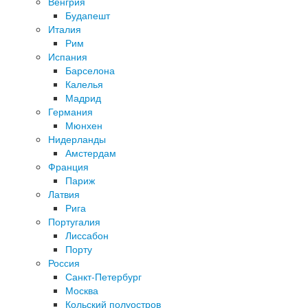
Венгрия
Будапешт
Италия
Рим
Испания
Барселона
Калелья
Мадрид
Германия
Мюнхен
Нидерланды
Амстердам
Франция
Париж
Латвия
Рига
Португалия
Лиссабон
Порту
Россия
Санкт-Петербург
Москва
Кольский полуостров