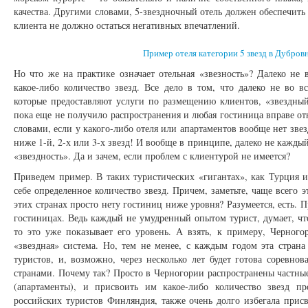
качества. Другими словами, 5-звездночный отель должен обеспечить 
клиента не должно остаться негативных впечатлений.
Пример отеля категории 5 звезд в Дубров
Но что же на практике означает отельная «звезность»? Далеко не
какое-либо количество звезд. Все дело в том, что далеко не во в
которые предоставляют услуги по размещению клиентов, «звездный» 
пока еще не получило распространения и любая гостиница вправе от
словами, если у какого-либо отеля или апартаментов вообще нет звезд
ниже 1-й, 2-х или 3-х звезд! И вообще в принципе, далеко не каждый
«звездность». Да и зачем, если проблем с клиентурой не имеется?
Приведем пример. В таких туристических «гигантах», как Турция и
себе определенное количество звезд. Причем, заметьте, чаще всего э
этих странах просто нету гостиниц ниже уровня? Разумеется, есть. П
гостиницах. Ведь каждый не умудренный опытом турист, думает, что
то это уже показывает его уровень. А взять, к примеру, Черного
«звездная» система. Но, тем не менее, с каждым годом эта стран
туристов, и, возможно, через несколько лет будет готова соревн
странами. Почему так? Просто в Черногории распространены частны
(апартаменты), и присвоить им какое-либо количество звезд п
российских туристов Финляндия, также очень долго избегала присв