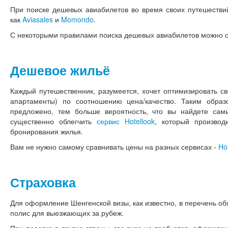
При поиске дешевых авиабилетов во время своих путешестви
как
Aviasales
и
Momondo
.
С некоторыми правилами поиска дешевых авиабилетов можно 
Дешевое жильё
Каждый путешественник, разумеется, хочет оптимизировать св
апартаменты) по соотношению цена/качество. Таким обра
предложено, тем больше вероятность, что вы найдете са
существенно облегчить
сервис Hotellook
, который произво
бронирования жилья.
Вам не нужно самому сравнивать цены на разных сервисах -
Ho
Страховка
Для оформление Шенгенской визы, как известно, в перечень об
полис для выезжающих за рубеж.
При поездке в другие страны, где виза не требуется, оформле