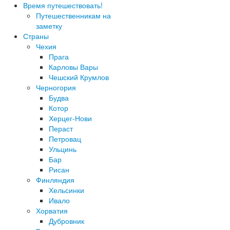
Время путешествовать!
Путешественникам на
заметку
Страны
Чехия
Прага
Карловы Вары
Чешский Крумлов
Черногория
Будва
Котор
Херцег-Нови
Пераст
Петровац
Ульцинь
Бар
Рисан
Финляндия
Хельсинки
Ивало
Хорватия
Дубровник