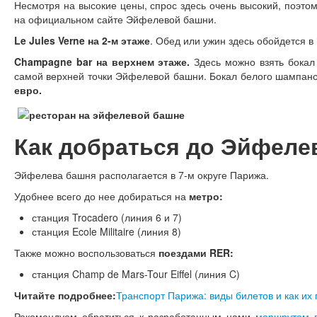
Несмотря на высокие цены, спрос здесь очень высокий, поэто
на официальном сайте Эйфелевой башни.
Le Jules Verne на 2-м этаже
. Обед или ужин здесь обойдется в
Champagne bar на верхнем этаже.
Здесь можно взять бокал
самой верхней точки Эйфелевой башни. Бокал белого шампанс
евро.
Как добраться до Эйфеле
Эйфелева башня располагается в 7-м округе Парижа.
Удобнее всего до нее добираться на
метро:
станция Trocadero (линия 6 и 7)
станция Ecole Militaire (линия 8)
Также можно воспользоваться
поездами RER:
станция Champ de Mars-Tour Eiffel (линия C)
Читайте подробнее:
Транспорт Парижа: виды билетов и как их
Рекомендуем обратиться к разработанным нами
маршрутам 