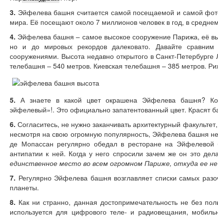
3.
Эйфелева башня считается самой посещаемой и самой фот
мира. Её посещают около 7 миллионов человек в год, в среднем
4.
Эйфелева башня – самое высокое сооружение Парижа, её выс
но и до мировых рекордов далековато. Давайте сравним
сооружениями. Высота недавно открытого в Санкт-Петербурге 
телебашня – 540 метров. Киевская телебашня – 385 метров. Ри
5.
А знаете в какой цвет окрашена Эйфелева башня? Кор
эйфелевый»!. Это официально запатентованный цвет. Красят б
6.
Согласитесь, не нужно заканчивать архитектурный факультет,
несмотря на свою огромную популярность, Эйфелева башня не 
де Мопассан регулярно обедал в ресторане на Эйфелевой 
антипатии к ней. Когда у него спросили зачем же он это де
единственное место во всем огромном Париже, откуда ее не 
7.
Регулярно Эйфелева башня возглавляет списки самых раз
планеты.
8.
Как ни странно, данная достопримечательность не без пол
используется для цифрового теле- и радиовещания, мобильн