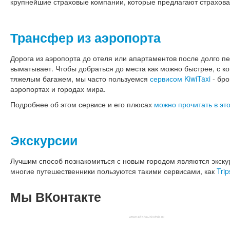
крупнейшие страховые компании, которые предлагают страхова
Трансфер из аэропорта
Дорога из аэропорта до отеля или апартаментов после долго п
выматывает. Чтобы добраться до места как можно быстрее, с ко
тяжелым багажем, мы часто пользуемся
сервисом KiwiTaxi
- бро
аэропортах и городах мира.
Подробнее об этом сервисе и его плюсах
можно прочитать в это
Экскурсии
Лучшим способ познакомиться с новым городом являются экскур
многие путешественники пользуются такими сервисами, как
Trip
Мы
ВКонтакте
www.afisha-irkutsk.ru