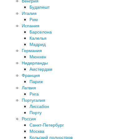
Венгрия
Будапешт
Италия
Рим
Испания
Барселона
Калелья
Мадрид
Германия
Мюнхен
Нидерланды
Амстердам
Франция
Париж
Латвия
Рига
Португалия
Лиссабон
Порту
Россия
Санкт-Петербург
Москва
Кольский полуостров