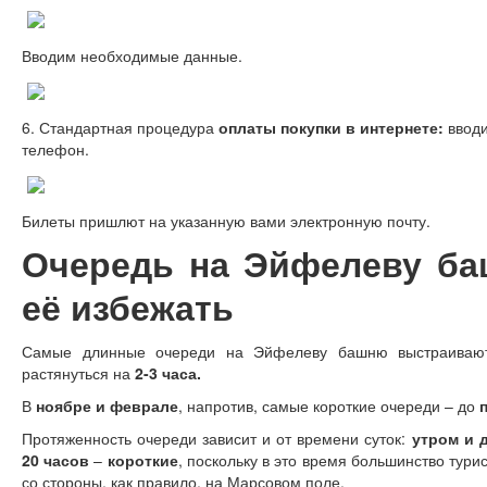
Вводим необходимые данные.
6. Стандартная процедура
оплаты покупки в интернете:
вводи
телефон.
Билеты пришлют на указанную вами электронную почту.
Очередь на Эйфелеву ба
её избежать
Самые длинные очереди на Эйфелеву башню выстраива
растянуться на
2-3 часа.
В
ноябре и феврале
, напротив, самые короткие очереди – до
Протяженность очереди зависит и от времени суток:
утром и 
20 часов
–
короткие
, поскольку в это время большинство ту
со стороны, как правило, на Марсовом поле.