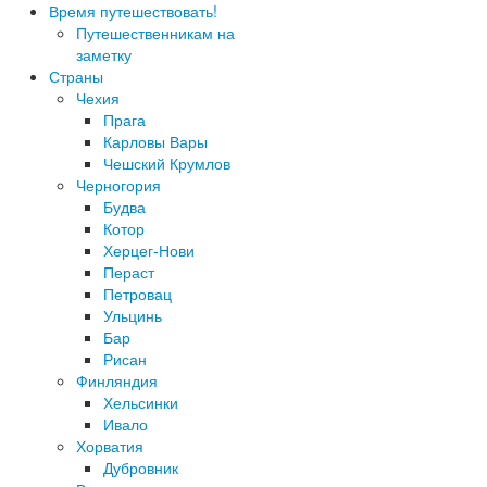
Время путешествовать!
Путешественникам на
заметку
Страны
Чехия
Прага
Карловы Вары
Чешский Крумлов
Черногория
Будва
Котор
Херцег-Нови
Пераст
Петровац
Ульцинь
Бар
Рисан
Финляндия
Хельсинки
Ивало
Хорватия
Дубровник