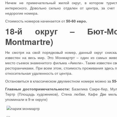
Ничем не примечательный жилой округ, в котором турис
интересного. Довольно сильно отдален от центра, за счет
недорогие номера.
Стоимость номеров начинается от
50-60 евро.
18-й округ – Бют-Мон
Montmartre)
Не смотря на свой порядковый номер, данный округ сниска
известен на весь мир. Это Монмартрт – один из самых жив
место съемок знаменитого фильма «Амели». Также известен 
ресторанчиками. При всем этом, стоимость проживания здесь 
относительная удаленность от центра.
Остановиться в классическом двухместном номере можно за
55
Главные достопримечательности:
Базилика Сакре-Кер, Му
Тертр (Площадь художников), Стена любви, Кафе Две мел
упоминали в 9-м округе)