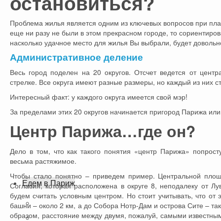
остановиться?
Проблема жилья является одним из ключевых вопросов при пла
еще ни разу не были в этом прекрасном городе, то сориентиро
насколько удачное место для жилья Вы выбрали, будет довольн
Административное деление
Весь город поделен на 20 округов. Отсчет ведется от цент
стрелке. Все округа имеют разные размеры, но каждый из них ст
Интересный факт: у каждого округа имеется свой мэр!
За пределами этих 20 округов начинается пригород Парижа ил
Центр Парижа…где он?
Дело в том, что как такого понятия «центр Парижа» попрост
весьма растяжимое.
Чтобы стало понятно – приведем пример. Центральной пло
Едем в Париж
Согласия, которая расположена в округе 8, неподалеку от Л
будем считать условным центром. Но стоит учитывать, что от
Сколько стоит поездка в Париж?
башни – около 2 км, а до Собора Нотр-Дам и острова Сите – та
образом, расстояние между двумя, пожалуй, самыми известны
Где остановиться