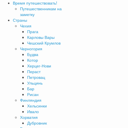
Время путешествовать!
Путешественникам на
заметку
Страны
Чехия
Прага
Карловы Вары
Чешский Крумлов
Черногория
Будва
Котор
Херцег-Нови
Пераст
Петровац
Ульцинь
Бар
Рисан
Финляндия
Хельсинки
Ивало
Хорватия
Дубровник