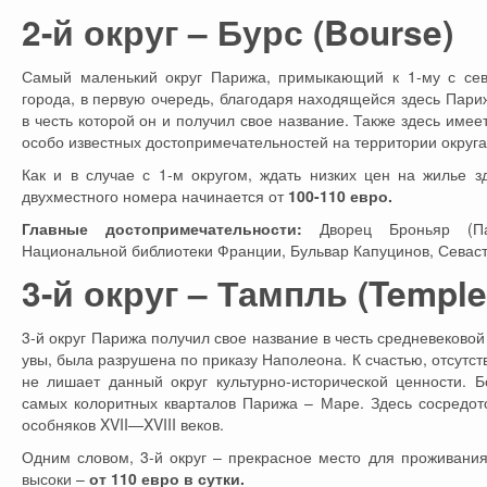
2-й округ – Бурс (Bourse)
Самый маленький округ Парижа, примыкающий к 1-му с сев
города, в первую очередь, благодаря находящейся здесь Париж
в честь которой он и получил свое название. Также здесь име
особо известных достопримечательностей на территории округа
Как и в случае с 1-м округом, ждать низких цен на жилье зд
двухместного номера начинается от
100-110 евро.
Главные достопримечательности:
Дворец Броньяр (Па
Национальной библиотеки Франции, Бульвар Капуцинов, Севас
3-й округ – Тампль (Temple
3-й округ Парижа получил свое название в честь средневековой 
увы, была разрушена по приказу Наполеона. К счастью, отсутс
не лишает данный округ культурно-исторической ценности. 
самых колоритных кварталов Парижа – Маре. Здесь сосредот
особняков XVII—XVIII веков.
Одним словом, 3-й округ – прекрасное место для проживани
высоки –
от 110 евро в сутки.