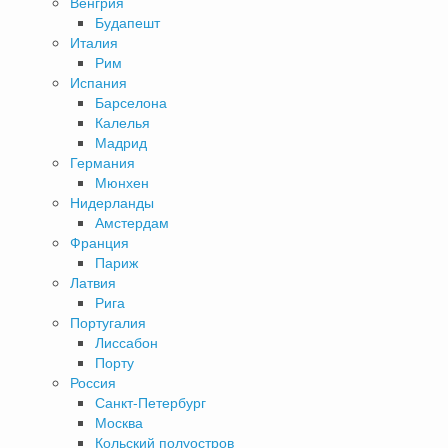
Венгрия
Будапешт
Италия
Рим
Испания
Барселона
Калелья
Мадрид
Германия
Мюнхен
Нидерланды
Амстердам
Франция
Париж
Латвия
Рига
Португалия
Лиссабон
Порту
Россия
Санкт-Петербург
Москва
Кольский полуостров