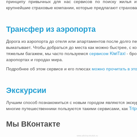
принципу привычных для нас сервисов по поиску жилья и
крупнейшие страховые компании, которые предлагают страхова
Трансфер из аэропорта
Дорога из аэропорта до отеля или апартаментов после долго п
выматывает. Чтобы добраться до места как можно быстрее, с ко
тяжелым багажем, мы часто пользуемся
сервисом KiwiTaxi
- бро
аэропортах и городах мира.
Подробнее об этом сервисе и его плюсах
можно прочитать в это
Экскурсии
Лучшим способ познакомиться с новым городом являются экскур
многие путешественники пользуются такими сервисами, как
Trip
Мы
ВКонтакте
www.afisha-irkutsk.ru