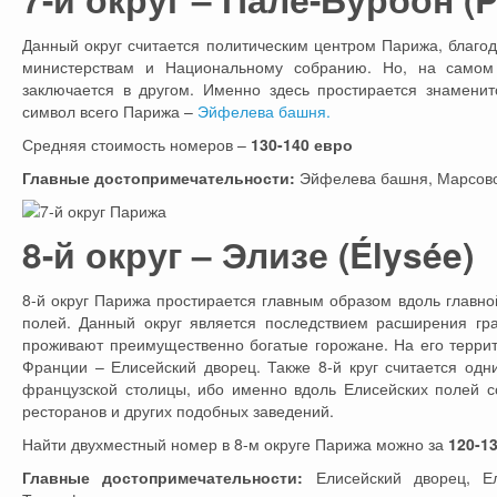
Данный округ считается политическим центром Парижа, благо
министерствам и Национальному собранию. Но, на самом 
заключается в другом. Именно здесь простирается знамени
символ всего Парижа –
Эйфелева башня.
Средняя стоимость номеров –
130-140 евро
Главные достопримечательности:
Эйфелева башня, Марсово
8-й округ – Элизе (Élysée)
8-й округ Парижа простирается главным образом вдоль главно
полей. Данный округ является последствием расширения гра
проживают преимущественно богатые горожане. На его терри
Франции – Елисейский дворец. Также 8-й круг считается одн
французской столицы, ибо именно вдоль Елисейских полей с
ресторанов и других подобных заведений.
Найти двухместный номер в 8-м округе Парижа можно за
120-1
Главные достопримечательности:
Елисейский дворец, Ел