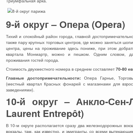
Триумфальная арка.
9-й округ – Опера (Opera)
Тихий и спокойный район города, главной достопримечательно
также пару крупных торговых центров, где можно заняться шоп
центра, цены на проживание здесь пониже, при этом добрат
квартала Монмартр, можно и пешком. Одним словом, да
проживания гостей города.
Стоимость двухместного номера в среднем составляет
70-80 е
Главные достопримечательности:
Опера Гарнье, Торговы
(местный квартал Красных фонарей с магазинами для взро
заведениями).
10-й округ – Анкло-Сен-Л
Laurent Entrepôt)
В 10-м округе располагается сразу два железнодорожных вокз
вокзалы, там, как известно, и эмигранты, со всеми вытекающ