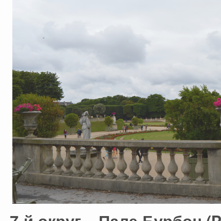
7-й округ – Пале-Бурбон (P