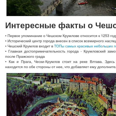
Интересные факты о Чеш
• Первое упоминание о Чешском Крумлове относится к 1253 год
• Исторический центр города внесен в список всемирного насл
• Чешский Крумлов входит в
ТОПы самых красивых небольших г
• Главная достопримечательность города - Крумловский замо
после Пражского града
• Как и Прага, Чески-Крумлов стоит на реке Влтава. Здесь
находится по обе стороны от нее, что добавляет ему дополнит
О Чехии
Национальная кухня