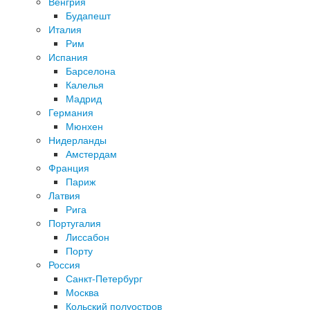
Венгрия
Будапешт
Италия
Рим
Испания
Барселона
Калелья
Мадрид
Германия
Мюнхен
Нидерланды
Амстердам
Франция
Париж
Латвия
Рига
Португалия
Лиссабон
Порту
Россия
Санкт-Петербург
Москва
Кольский полуостров