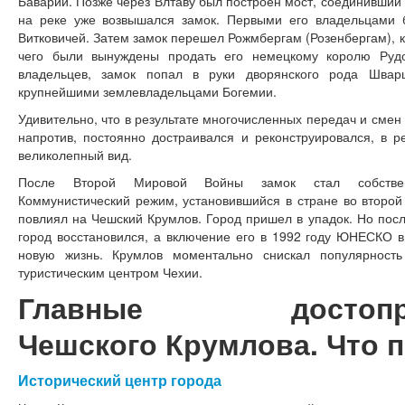
Баварии. Позже через Влтаву был построен мост, соединивший 
на реке уже возвышался замок. Первыми его владельцами 
Витковичей. Затем замок перешел Рожмбергам (Розенбергам), к
чего были вынуждены продать его немецкому королю Рудо
владельцев, замок попал в руки дворянского рода Шварц
крупнейшими землевладельцами Богемии.
Удивительно, что в результате многочисленных передач и смен х
напротив, постоянно достраивался и реконструировался, в р
великолепный вид.
После Второй Мировой Войны замок стал собственн
Коммунистический режим, установившийся в стране во второй 
повлиял на Чешский Крумлов. Город пришел в упадок. Но посл
город восстановился, а включение его в 1992 году ЮНЕСКО в
новую жизнь. Крумлов моментально снискал популярность
туристическим центром Чехии.
Главные достоприм
Чешского Крумлова. Что 
Исторический центр города