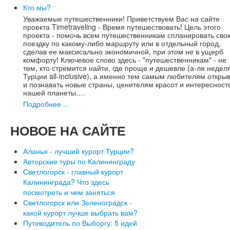
Кто мы?
Уважаемые путешественники! Приветствуем Вас на сайте
проекта Timetraveling - Время путешествовать! Цель этого
проекта - помочь всем путешественникам спланировать сво
поездку по какому-либо маршруту или в отдельный город,
сделав ее максисально экономичной, при этом не в ущерб
комфорту! Ключевое слово здесь - "путешественникам" - не
тем, кто стремится найти, где проще и дешевле (а-ля недел
Турции all-inclusive), а именно тем самым любителям откры
и познавать новые страны, ценителям красот и интересност
нашей планеты.…
Подробнее ...
НОВОЕ
НА САЙТЕ
Аланья - лучший курорт Турции?
Авторские туры по Калининграду
Светлогорск - главный курорт
Калининграда? Что здесь
посмотреть и чем заняться
Светлогорск или Зеленоградск -
какой курорт лучше выбрать вам?
Путеводитель по Выборгу: 5 идей