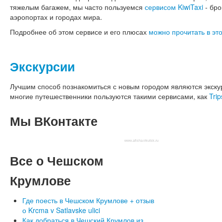
тяжелым багажем, мы часто пользуемся
сервисом KiwiTaxi
- бро
аэропортах и городах мира.
Подробнее об этом сервисе и его плюсах
можно прочитать в это
Экскурсии
Лучшим способ познакомиться с новым городом являются экскур
многие путешественники пользуются такими сервисами, как
Trip
Мы
ВКонтакте
www.afisha-irkutsk.ru
Все
о Чешском
Крумлове
Где поесть в Чешском Крумлове + отзыв
о Krcma v Satlavske ulici
Как добраться в Чешский Крумлов из