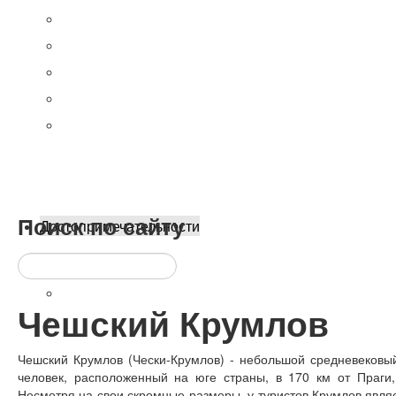
Цены
Пивные Праги
Шоппинг. Что привезти
Где остановиться? Районы
Прага на Новый год 2020
Поиск
по сайту
Достопримечательности
Топ-10 достопримечательностей
Все достопримечательности
Чешский Крумлов
9 самых необычных
Чешский Крумлов (Чески-Крумлов) - небольшой средневековы
человек, расположенный на юге страны, в 170 км от Праги,
Несмотря на свои скромные размеры, у туристов Крумлов явл