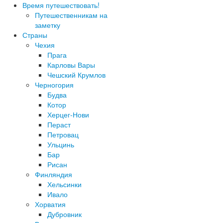
Время путешествовать!
Путешественникам на
заметку
Страны
Чехия
Прага
Карловы Вары
Чешский Крумлов
Черногория
Будва
Котор
Херцег-Нови
Пераст
Петровац
Ульцинь
Бар
Рисан
Финляндия
Хельсинки
Ивало
Хорватия
Дубровник