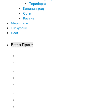
Териберка
Калининград
Сочи
Казань
Маршруты
Экскурсии
Блог
Все о Праге
Что обязательно сделать
Что посмотреть за 1, 2 и 3 дня
Маршруты прогулок
Где обменять валюту?
Аэропорт. Как добраться
Городской транспорт
10 интересных фактов
Куда съездить из Праги