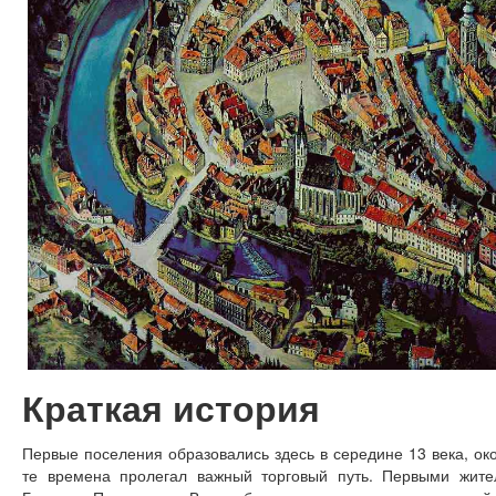
Русско-чешский разговорник
10 интересных фактов
Чешское пиво
История и культура
Кратко о Чехии
Авиабилеты
Краткая история
Первые поселения образовались здесь в середине 13 века, око
те времена пролегал важный торговый путь. Первыми жит