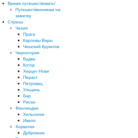
Время путешествовать!
Путешественникам на
заметку
Страны
Чехия
Прага
Карловы Вары
Чешский Крумлов
Черногория
Будва
Котор
Херцег-Нови
Пераст
Петровац
Ульцинь
Бар
Рисан
Финляндия
Хельсинки
Ивало
Хорватия
Дубровник