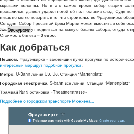
скрывали колонны. Но в это самое время собор озарил солн
провалился, дьявол ударил ногой об пол, оставив след. Судя п
никак не могло поверить в то, что строительство Фрауэнкирхе обош
Сегодня, Собор Пресвятой Девы Марии может вместить в себя око
Желающие могут подняться на южную башню собора, откуда отк
Экскурсии
Стоимость билета –
3 евро
.
Как добраться
Пешком.
Фрауэнкирхе - важнейший пункт прогулки по историческ
интересный маршрут подобной прогулки
.
Метро.
U-Bahn линия U3, U6. Станция "Marienplatz"
Городская электричка.
S-bahn все линии. Станция "Marienplatz"
Трамвай
№19 остановка «Theatinerstrasse»
Подробнее о городском транспорте Мюнхена...