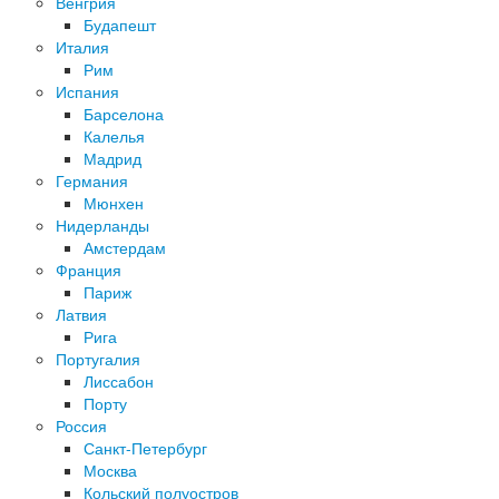
Венгрия
Будапешт
Италия
Рим
Испания
Барселона
Калелья
Мадрид
Германия
Мюнхен
Нидерланды
Амстердам
Франция
Париж
Латвия
Рига
Португалия
Лиссабон
Порту
Россия
Санкт-Петербург
Москва
Кольский полуостров