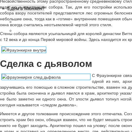
Несвойственность этому распространенному средневековому стил
виде, но и конструкции собора. Так, для его постройки использо
Едем в Мюнхен?
собора взору посетителей представляется лес огромных белосне
небольшие окна, тогда как в «готике» внутренние помещения обы
Как добраться? Авиабилеты
окна всегда считались неотъемлемой чертой этого стиля.
Наш блог
Стены собора являются усыпальницей для королей династии Витт
с 12 века и до конца Первой мировой войны. Здесь находится их кр
Сделка с дьяволом
С Фрауэнкирхе связ
одной из них, архи
заручившись его помощью в сложном строительстве, взамен на ду
стройка была окончена и дьявол явился в храм, архитектор указа
не было заметно ни одного окна. От злости дьявол топнул ногой,
сегодня называется «следом дьявола».
Имеется и другое толкование происхождение этого отпечатка. Сог
строить храм без окон, обещая взамен, что не будет мешать строи
никто не будет заходить. Архитектор пошел на уловку: после окон
в храм и поставил на определенное место, где действительно