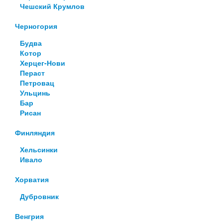
Чешский Крумлов
Черногория
Будва
Котор
Херцег-Нови
Пераст
Петровац
Ульцинь
Бар
Рисан
Финляндия
Хельсинки
Ивало
Хорватия
Дубровник
Венгрия