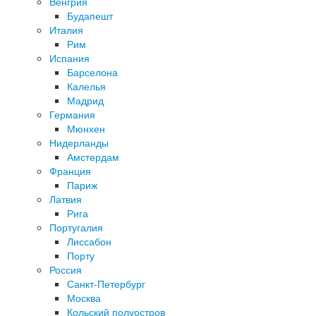
Венгрия
Будапешт
Италия
Рим
Испания
Барселона
Калелья
Мадрид
Германия
Мюнхен
Нидерланды
Амстердам
Франция
Париж
Латвия
Рига
Португалия
Лиссабон
Порту
Россия
Санкт-Петербург
Москва
Кольский полуостров