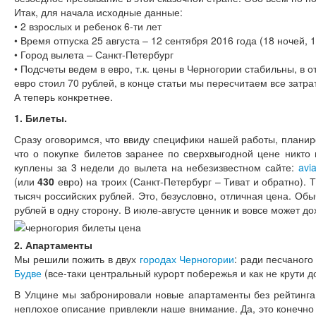
Итак, для начала исходные данные:
• 2 взрослых и ребенок 6-ти лет
• Время отпуска 25 августа – 12 сентября 2016 года (18 ночей, 
• Город вылета – Санкт-Петербург
• Подсчеты ведем в евро, т.к. цены в Черногории стабильны, в 
евро стоил 70 рублей, в конце статьи мы пересчитаем все затра
А теперь конкретнее.
1. Билеты.
Сразу оговоримся, что ввиду специфики нашей работы, планир
что о покупке билетов заранее по сверхвыгодной цене никто
куплены за 3 недели до вылета на небезизвестном сайте:
avi
(или
430
евро) на троих (Санкт-Петербург – Тиват и обратно). 
тысяч российских рублей. Это, безусловно, отличная цена. Обы
рублей в одну сторону. В июле-августе ценник и вовсе может до
2. Апартаменты
Мы решили пожить в двух
городах Черногории
: ради песчаного
Будве
(все-таки центральный курорт побережья и как не крути д
В Улцине мы забронировали новые апартаменты без рейтинга (
неплохое описание привлекли наше внимание. Да, это конечно