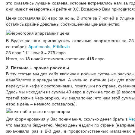
это оказались лучшие хозяева, которые встречались нам за г
они имеют невероятный рейтинг 9.8. Возможно Вам пригодится
Цена составляла 20 евро за ночь. В итоге за 7 ночей в Улцине
остались крайне довольны соотношением цена/качество.
В Будве же нам приглянулись отличные апартаменты за 25
сентябре):
Apartments_Pribilovic
25 евро * 11 ночей = 275 евро
Итого, за
18
ночей стоимость составила
415
евро.
3. Питание + прочие расходы
В эту статью мы для себя включаем полные суточные расходы.
авиабилетов и аренды жилья. А именно: питание (как для при
перекусы и кафе с ресторанами), покатушки по стране, сувенир
Здесь мы исходили из суммы 40 евро в сутки на троих (2 взросл
третий вояж в Черногорию, мы знали точно, что нам этой сумм
евро в день – немного оставалось).
Для формирования у Вас понимания, сколько денег брать в
Че
что мы жили бюджетно. Через день ездили по стране (наприме
захаживали раз в 2-3 дня, в продовольственных магазинах 