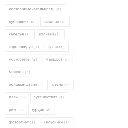
достопримечательности
( 8 )
дубровник
испания
( 6 )
( 3 )
калелья
колизей
( 2 )
( 2 )
коронавирус
кухня
( 1 )
( 1 )
лоукостеры
маршрут
( 2 )
( 3 )
мюнхен
( 5 )
нойшванштайн
отели
( 1 )
( 4 )
пляж
путешествия
( 1 )
( 5 )
рим
турция
( 7 )
( 2 )
фотоотчет
хельсинки
( 2 )
( 2 )