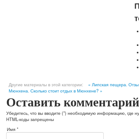
П
т
Другие материалы в этой категории:
« Липская пещера. Отзы
Мюнхена. Сколько стоит отдых в Мюнхене? »
Оставить комментари
Убедитесь, что вы вводите (*) необходимую информацию, где н
HTML-коды запрещены
Имя *