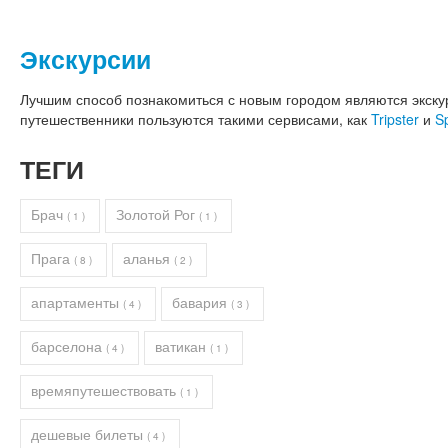
Экскурсии
Лучшим способ познакомиться с новым городом являются экскур
путешественники пользуются такими сервисами, как
Tripster
и
S
ТЕГИ
Брач
Золотой Рог
( 1 )
( 1 )
Прага
аланья
( 8 )
( 2 )
апартаменты
бавария
( 4 )
( 3 )
барселона
ватикан
( 4 )
( 1 )
времяпутешествовать
( 1 )
дешевые билеты
( 4 )