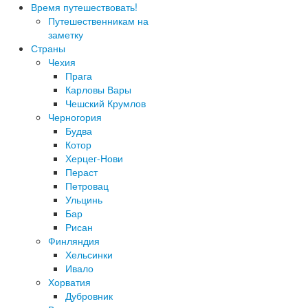
Время путешествовать!
Путешественникам на
заметку
Страны
Чехия
Прага
Карловы Вары
Чешский Крумлов
Черногория
Будва
Котор
Херцег-Нови
Пераст
Петровац
Ульцинь
Бар
Рисан
Финляндия
Хельсинки
Ивало
Хорватия
Дубровник