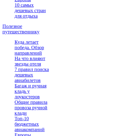
10 самых
дешевых стран
для отдыха
Полезное
путешественнику
Куда летает
победа. Обзор
направлений
На что влияют
звезды отеля
7 правил поиска
дешевых
авиабилетов
Багаж и ручная
кладь у
лоукостеров
Общие правила
провоза ручной
клади
Топ-10
бюджетных
авиакомпаний
Европы