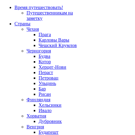
Время путешествовать!
Путешественникам на
заметку
Страны
Чехия
Прага
Карловы Вары
Чешский Крумлов
Черногория
Будва
Котор
Херцег-Нови
Пераст
Петровац
Ульцинь
Бар
Рисан
Финляндия
Хельсинки
Ивало
Хорватия
Дубровник
Венгрия
Будапешт