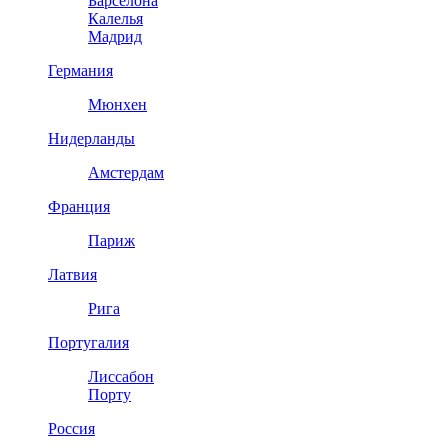
Барселона
Калелья
Мадрид
Германия
Мюнхен
Нидерланды
Амстердам
Франция
Париж
Латвия
Рига
Португалия
Лиссабон
Порту
Россия