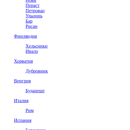
Нови
Пераст
Петровац
Ульцинь
Бар
Рисан
Финляндия
Хельсинки
Ивало
Хорватия
Дубровник
Венгрия
Будапешт
Италия
Рим
Испания