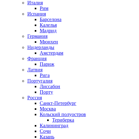
Италия
Рим
Испания
Барселона
Калелья
Мадрид
Германия
Мюнхен
Нидерланды
Амстердам
Франция
Париж
Латвия
Рига
Португалия
Лиссабон
Порту
Россия
Санкт-Петербург
Москва
Кольский полуостров
Териберка
Калининград
Сочи
Казань