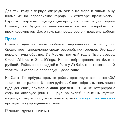
Для тех, кому в первую очередь важно не море и пляжи, а ку
внимание на европейские города. В сентябре практически 
Европы прекрасно подходят для прогулок, осмотра достоприме
Поэтому не будем останавливаться на них подробно, а
проинформируем Вас о том, как проще всего и дешевле добратьс
Прага
Прага - одна из самых любимых европейский столиц у рос
бюджетное направление среди европейских городов. Это касае
перелет туда-обратно. Из Москвы круглый год в Прагу сове
Czech Airlines и SmartWings. На сентябрь ценник на билет
рублей.
Рейсы с пересадкой в Риге у AirBaltic стоят всего на 
тратить 10 часов на пересадку – дело ваше.
Из Санкт-Петербурга прямые рейсы организует все та же CSA 
такая же – в районе 6 тысяч рублей. Стоит обратить внимание
куда дешевле, примерно
3500 рублей.
От Санкт-Петербурга с
езды на автобусе (800-1000 руб. за билет). Опытным путеш
маршрут. Заодно попутно можно открыть
финскую шенгенскую 
проходит по упрощенной схеме.
Рекомендуем прочитать: