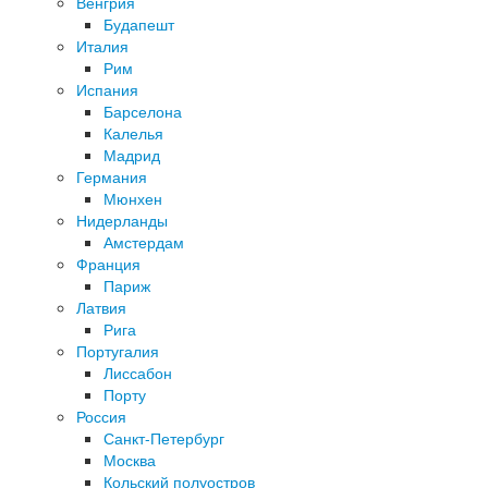
Венгрия
Будапешт
Италия
Рим
Испания
Барселона
Калелья
Мадрид
Германия
Мюнхен
Нидерланды
Амстердам
Франция
Париж
Латвия
Рига
Португалия
Лиссабон
Порту
Россия
Санкт-Петербург
Москва
Кольский полуостров