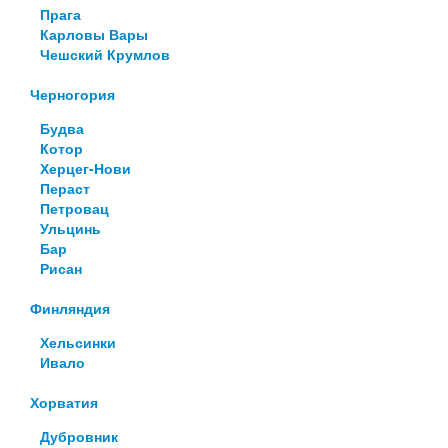
Прага
Карловы Вары
Чешский Крумлов
Черногория
Будва
Котор
Херцег-Нови
Пераст
Петровац
Ульцинь
Бар
Рисан
Финляндия
Хельсинки
Ивало
Хорватия
Дубровник