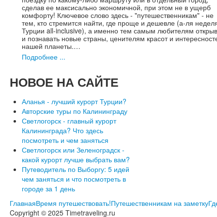
сделав ее максисально экономичной, при этом не в ущерб
комфорту! Ключевое слово здесь - "путешественникам" - не
тем, кто стремится найти, где проще и дешевле (а-ля недел
Турции all-inclusive), а именно тем самым любителям откры
и познавать новые страны, ценителям красот и интересност
нашей планеты.…
Подробнее ...
НОВОЕ
НА САЙТЕ
Аланья - лучший курорт Турции?
Авторские туры по Калининграду
Светлогорск - главный курорт
Калининграда? Что здесь
посмотреть и чем заняться
Светлогорск или Зеленоградск -
какой курорт лучше выбрать вам?
Путеводитель по Выборгу: 5 идей
чем заняться и что посмотреть в
городе за 1 день
Главная
Время путешествовать!
Путешественникам на заметку
Гд
Copyright © 2025 Timetraveling.ru