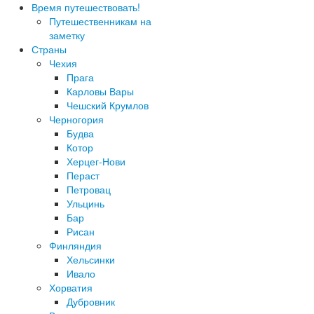
Время путешествовать!
Путешественникам на
заметку
Страны
Чехия
Прага
Карловы Вары
Чешский Крумлов
Черногория
Будва
Котор
Херцег-Нови
Пераст
Петровац
Ульцинь
Бар
Рисан
Финляндия
Хельсинки
Ивало
Хорватия
Дубровник