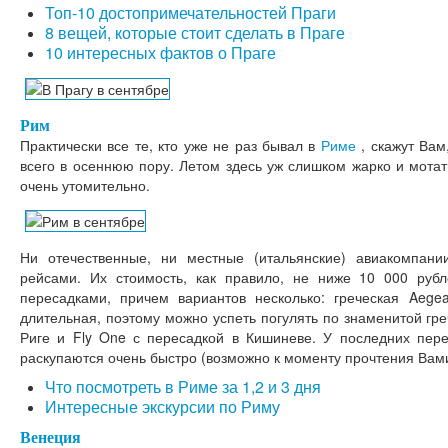
Топ-10 достопримечательностей Праги
8 вещей, которые стоит сделать в Праге
10 интересных фактов о Праге
Рим
Практически все те, кто уже не раз бывал в
Риме
, скажут Вам
всего в осеннюю пору. Летом здесь уж слишком жарко и мотат
очень утомительно.
Ни отечественные, ни местные (итальянские) авиакомпа
рейсами. Их стоимость, как правило, не ниже 10 000 руб
пересадками, причем вариантов несколько: греческая Aege
длительная, поэтому можно успеть погулять по знаменитой грече
Риге и Fly One с пересадкой в Кишиневе. У последних пере
раскупаются очень быстро (возможно к моменту прочтения Вами 
Что посмотреть в Риме за 1,2 и 3 дня
Интересные экскурсии по Риму
Венеция