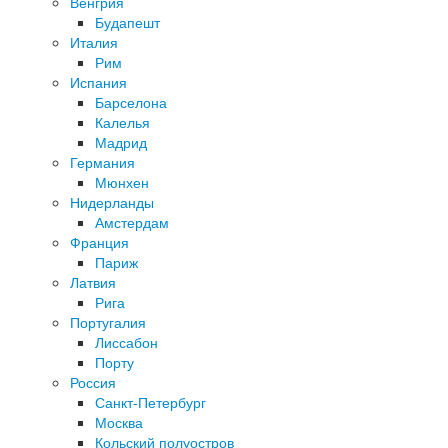
Венгрия
Будапешт
Италия
Рим
Испания
Барселона
Калелья
Мадрид
Германия
Мюнхен
Нидерланды
Амстердам
Франция
Париж
Латвия
Рига
Португалия
Лиссабон
Порту
Россия
Санкт-Петербург
Москва
Кольский полуостров