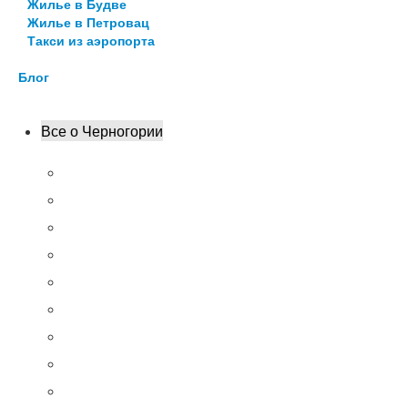
Жилье в Будве
Жилье в Петровац
Такси из аэропорта
Блог
Все о Черногории
Кратко о Черногории
Достопримечательности
Пляжи
Цены
Транспорт
Кухня
8 интересных фактов
Сувениры
Что нужно сделать