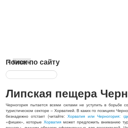
Поиск
по сайту
Курорты
Липская пещера Черн
Черногория пытается всеми силами не уступить в борьбе с
туристическом секторе – Хорватией. В каких-то позициях Черно
безнадежно отстает (читайте:
Хорватия или Черногория: гд
«фишек», которые
Хорватия
может предложить вниманию тури
пещеры, лучшим образом оформленные для посетителей. Что