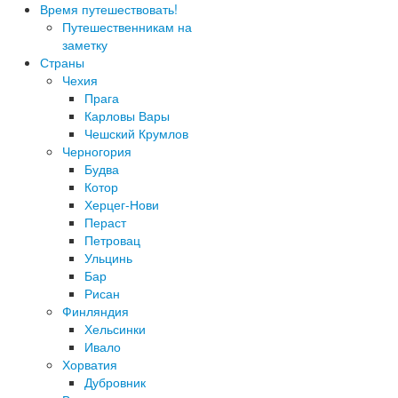
Время путешествовать!
Путешественникам на
заметку
Страны
Чехия
Прага
Карловы Вары
Чешский Крумлов
Черногория
Будва
Котор
Херцег-Нови
Пераст
Петровац
Ульцинь
Бар
Рисан
Финляндия
Хельсинки
Ивало
Хорватия
Дубровник