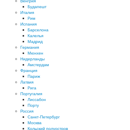
Венгрия
Будапешт
Италия
Рим
Испания
Барселона
Калелья
Мадрид
Германия
Мюнхен
Нидерланды
Амстердам
Франция
Париж
Латвия
Рига
Португалия
Лиссабон
Порту
Россия
Санкт-Петербург
Москва
Кольский полуостров