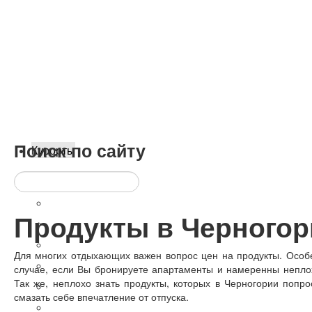
Поиск
по сайту
Курорты
Будва - тусовочный курорт
Котор - средневековый город
Продукты в Черногор
Петровац - семейный курорт
Ульцинь - песчаные пляжи
Для многих отдыхающих важен вопрос цен на продукты. Особ
Сутоморе - дешевый отдых
случае, если Вы бронируете апартаменты и намеренны неплох
Так же, неплохо знать продукты, которых в Черногории попро
Херцег-Нови - уют
смазать себе впечатление от отпуска.
Пераст - для романтиков