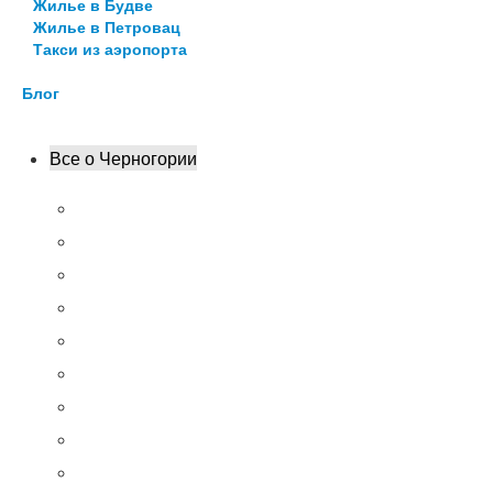
Жилье в Будве
Жилье в Петровац
Такси из аэропорта
Блог
Все о Черногории
Кратко о Черногории
Достопримечательности
Пляжи
Цены
Транспорт
Кухня
8 интересных фактов
Сувениры
Что нужно сделать