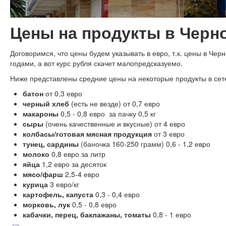
Цены на продукты в Черн
Договоримся, что цены будем указывать в евро, т.к. цены в Чер
годами, а вот курс рубля скачет малопредсказуемо.
Ниже представлены средние цены на некоторые продукты в сет
батон
от 0,3 евро
черный хлеб
(есть не везде) от 0,7 евро
макароны
0,5 - 0,8 евро за пачку 0,5 кг
сыры
(очень качественные и вкусные) от 4 евро
колбасы/готовая мясная продукция
от 3 евро
тунец, сардины
(баночка 160-250 грамм) 0,6 - 1,2 евро
молоко
0,8 евро за литр
яйца
1,2 евро за десяток
мясо/фарш
2,5-4 евро
курица
3 евро/кг
картофель, капуста
0,3 - 0,4 евро
морковь, лук
0,5 - 0,8 евро
кабачки, перец, баклажаны, томаты
0,8 - 1 евро