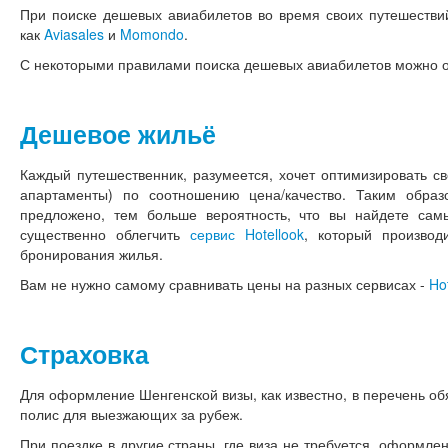
При поиске дешевых авиабилетов во время своих путешестви
как
Aviasales
и
Momondo
.
С некоторыми правилами поиска дешевых авиабилетов можно 
Дешевое жильё
Каждый путешественник, разумеется, хочет оптимизировать св
апартаменты) по соотношению цена/качество. Таким обра
предложено, тем больше вероятность, что вы найдете са
существенно облегчить
сервис Hotellook
, который произво
бронирования жилья.
Вам не нужно самому сравнивать цены на разных сервисах -
Ho
Страховка
Для оформление Шенгенской визы, как известно, в перечень об
полис для выезжающих за рубеж.
При поездке в другие страны, где виза не требуется, оформле