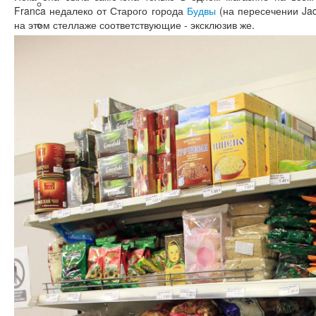
Экскурсии
Franca недалеко от Старого города
Будвы
(на пересечении Jadr
на этом стеллаже соответствующие - эксклюзив же.
Таможня
Жилье в Будве
Жилье в Петровац
Такси из аэропорта
Блог