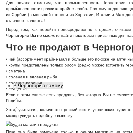
Для начала отметим, что промышленность Черногории (
Бар - главный порт
промышленности) развита крайне слабо. Поэтому подавляющая
из Сербии (в меньшей степени из Хорватии, Италии и Македони
Рисан - уединение
отличного качества!
Перед тем, как перейти непосредственно к ценам, считаем
Черногории Вы не сможете найти некоторые привычные для нас
Что не продают в Черного
• чай (ассортимент крайне мал и больше это похоже на аптечны
• крупы представлены только рисом (редко можно встретить гер
• сметана
• соленая и вяленая рыба
• соленья-варенья
В Черногорию самому
• сгущенка
Если в этом списке есть продукты, без которых Вы не сможете
Виза
Родины.
Авиабилеты
Хотя, учитывая, количество российских и украинских туристо
можно увидеть подобную вывеску.
Добраться из аэропорта
Аренда авто
Пока она была замечена только в одном магазине на все