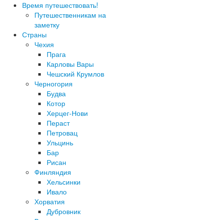
Время путешествовать!
Путешественникам на
заметку
Страны
Чехия
Прага
Карловы Вары
Чешский Крумлов
Черногория
Будва
Котор
Херцег-Нови
Пераст
Петровац
Ульцинь
Бар
Рисан
Финляндия
Хельсинки
Ивало
Хорватия
Дубровник