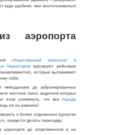
ет куда удобнее, чем воспользоваться
из аэропорта
ковой
общественный транспорт в
ья Черногории
курсируют рейсовые
станавливаются), которые высаживают
ому себе.
 чемоданами до забронированных
рете местное такси, водители которых
и этом упомянуть, что все г
орода
юдь не на равнине!
оворить о более отдаленных курортах
сего, придется делать пересадку.
из аэропорта до апартаментов и не