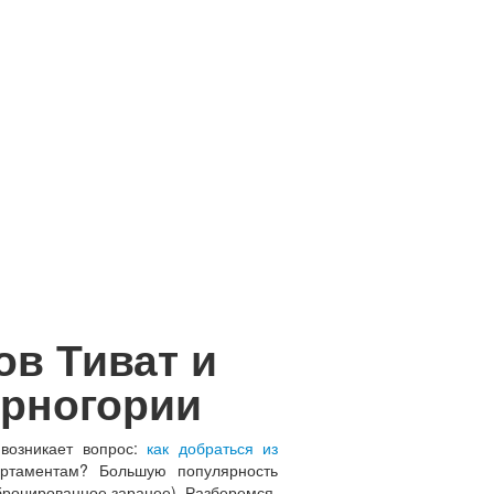
ов Тиват и
ерногории
 возникает вопрос:
как добраться из
ртаментам? Большую популярность
бронированное заранее). Разберемся,