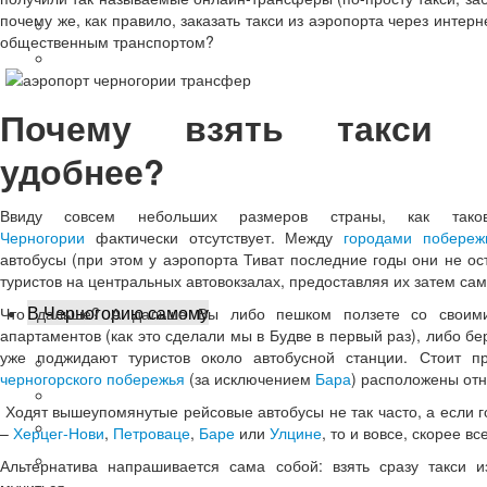
почему же, как правило, заказать такси из аэропорта через интерн
Бар - главный порт
общественным транспортом?
Рисан - уединение
Почему взять такси 
удобнее?
Ввиду совсем небольших размеров страны, как та
Черногории
фактически отсутствует. Между
городами побереж
автобусы (при этом у аэропорта Тиват последние годы они не о
туристов на центральных автовокзалах, предоставляя их затем сам
В Черногорию самому
Что дальше? А дальше Вы либо пешком ползете со своими
апартаментов (как это сделали мы в Будве в первый раз), либо бе
уже поджидают туристов около автобусной станции. Стоит пр
Виза
черногорского побережья
(за исключением
Бара
) расположены отн
Авиабилеты
Ходят вышеупомянутые рейсовые автобусы не так часто, а если г
Добраться из аэропорта
–
Херцег-Нови
,
Петроваце
,
Баре
или
Улцине
, то и вовсе, скорее в
Аренда авто
Альтернатива напрашивается сама собой: взять сразу такси 