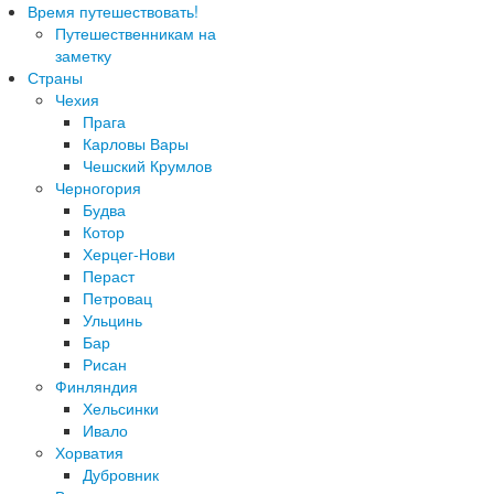
Время путешествовать!
Путешественникам на
заметку
Страны
Чехия
Прага
Карловы Вары
Чешский Крумлов
Черногория
Будва
Котор
Херцег-Нови
Пераст
Петровац
Ульцинь
Бар
Рисан
Финляндия
Хельсинки
Ивало
Хорватия
Дубровник