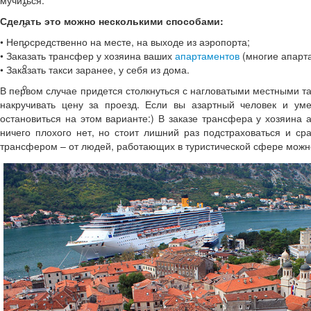
мучиться.
Экскурсии
Сделать это можно несколькими способами:
Таможня
• Непосредственно на месте, на выходе из аэропорта;
Жилье в Будве
• Заказать трансфер у хозяина ваших
апартаментов
(многие апарта
Жилье в Петровац
• Заказать такси заранее, у себя из дома.
Такси из аэропорта
В первом случае придется столкнуться с нагловатыми местными та
накручивать цену за проезд. Если вы азартный человек и уме
остановиться на этом варианте:) В заказе трансфера у хозяина 
ничего плохого нет, но стоит лишний раз подстраховаться и ср
трансфером – от людей, работающих в туристической сфере можно
Блог