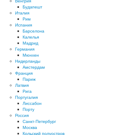
Венгрия
Будапешт
Италия
Рим
Испания
Барселона
Калелья
Мадрид
Германия
Мюнхен
Нидерланды
Амстердам
Франция
Париж
Латвия
Рига
Португалия
Лиссабон
Порту
Россия
Санкт-Петербург
Москва
Кольский полуостров