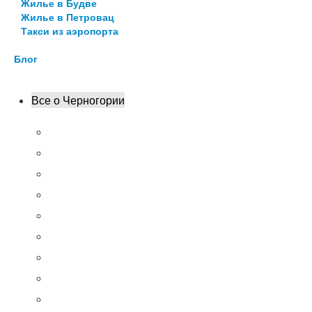
Жилье в Будве
Жилье в Петровац
Такси из аэропорта
Блог
Все о Черногории
Кратко о Черногории
Достопримечательности
Пляжи
Цены
Транспорт
Кухня
8 интересных фактов
Сувениры
Что нужно сделать