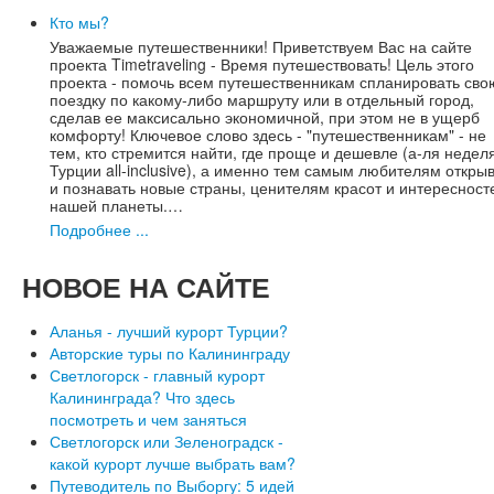
Кто мы?
Уважаемые путешественники! Приветствуем Вас на сайте
проекта Timetraveling - Время путешествовать! Цель этого
проекта - помочь всем путешественникам спланировать сво
поездку по какому-либо маршруту или в отдельный город,
сделав ее максисально экономичной, при этом не в ущерб
комфорту! Ключевое слово здесь - "путешественникам" - не
тем, кто стремится найти, где проще и дешевле (а-ля недел
Турции all-inclusive), а именно тем самым любителям откры
и познавать новые страны, ценителям красот и интересност
нашей планеты.…
Подробнее ...
НОВОЕ
НА САЙТЕ
Аланья - лучший курорт Турции?
Авторские туры по Калининграду
Светлогорск - главный курорт
Калининграда? Что здесь
посмотреть и чем заняться
Светлогорск или Зеленоградск -
какой курорт лучше выбрать вам?
Путеводитель по Выборгу: 5 идей