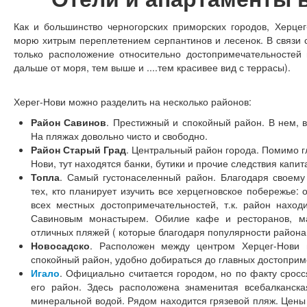
Как и большинство черногорских приморских городов, Херцег
морю хитрым переплетением серпантинов и лесенок. В связи с
только расположение относительно достопримечательностей 
дальше от моря, тем выше и ....тем красивее вид с террасы).
Херег-Нови можно разделить на несколько районов:
Район Савинов
. Престижный и спокойный район. В нем, 
На пляжах довольно чисто и свободно.
Район Старый Град
. Центральный район города. Помимо 
Нови, тут находятся банки, бутики и прочие следствия капит
Топла
. Самый густонаселенный район. Благодаря своем
тех, кто планирует изучить все херцегновское побережье:
всех местных достопримечательностей, т.к. район нахо
Савиновым монастырем. Обилие кафе и ресторанов, ма
отличных пляжей ( которые благодаря популярности района
Новосадско
. Расположен между центром Херцег-Нови 
спокойный район, удобно добираться до главных достоприм
Игало
. Официально считается городом, но по факту сросс
его район. Здесь расположена знаменитая всебалканск
минеральной водой. Рядом находится грязевой пляж. Цены 