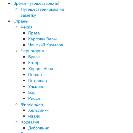
Время путешествовать!
Путешественникам на
заметку
Страны
Чехия
Прага
Карловы Вары
Чешский Крумлов
Черногория
Будва
Котор
Херцег-Нови
Пераст
Петровац
Ульцинь
Бар
Рисан
Финляндия
Хельсинки
Ивало
Хорватия
Дубровник