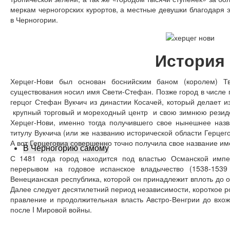
меркам черногорских курортов, а местные девушки благодаря
в Черногории.
История
Херцег-Нови был основан боснийским баном (королем) Т
существования носил имя Свети-Стефан. Позже город в числе 
герцог Стефан Вукчич из династии Косачей, который делает и
крупный торговый и мореходный центр и свою зимнюю резиде
Херцег-Нови, именно тогда получившего свое нынешнее наз
титулу Вукчича (или же названию исторической области Герцег
А вот Герцеговиа совершенно точно получила свое название име
В Черногорию самому
С 1481 года город находится под властью Османской импер
перерывом на годовое испанское владычество (1538-1539 
Венецианская республика, которой он принадлежит вплоть до о
Далее следует десятилетний период независимости, короткое р
правление и продолжительная власть Австро-Венгрии до вхо
после I Мировой войны.