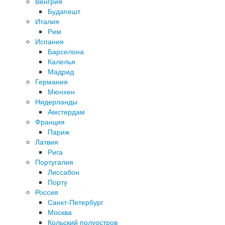
Венгрия
Будапешт
Италия
Рим
Испания
Барселона
Калелья
Мадрид
Германия
Мюнхен
Нидерланды
Амстердам
Франция
Париж
Латвия
Рига
Португалия
Лиссабон
Порту
Россия
Санкт-Петербург
Москва
Кольский полуостров