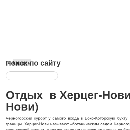
Поиск
по сайту
Курорты
Отдых в Херцег-Нови 
Нови)
Черногорский курорт у самого входа в Боко-Которскую бухту,
границы. Херцег-Нови называют «ботаническим садом Черного
тропической зелени, а так же «городом тысячи ступенек» за б